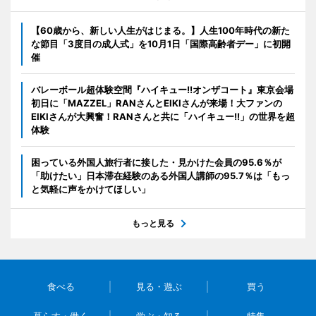
【60歳から、新しい人生がはじまる。】人生100年時代の新た
な節目「3度目の成人式」を10月1日「国際高齢者デー」に初開
催
バレーボール超体験空間『ハイキュー!!オンザコート』東京会場
初日に「MAZZEL」RANさんとEIKIさんが来場！大ファンの
EIKIさんが大興奮！RANさんと共に「ハイキュー!!」の世界を超
体験
困っている外国人旅行者に接した・見かけた会員の95.6％が
「助けたい」日本滞在経験のある外国人講師の95.7％は「もっ
と気軽に声をかけてほしい」
もっと見る
食べる
見る・遊ぶ
買う
暮らす・働く
学ぶ・知る
特集