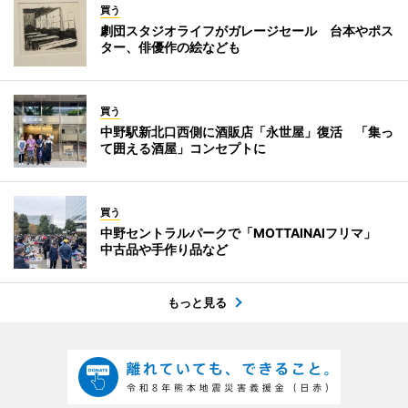
買う
劇団スタジオライフがガレージセール 台本やポス
ター、俳優作の絵なども
買う
中野駅新北口西側に酒販店「永世屋」復活 「集っ
て囲える酒屋」コンセプトに
買う
中野セントラルパークで「MOTTAINAIフリマ」
中古品や手作り品など
もっと見る