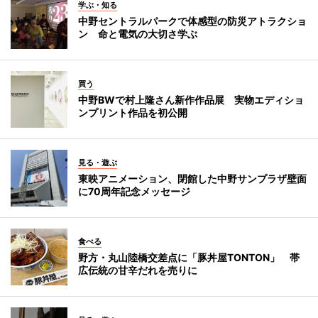
学ぶ・知る
中野セントラルパークで体感型の防災アトラクショ
ン 命と電気の大切さ学ぶ
買う
中野BWで村上隆さん新作作品展 実物エディショ
ンプリント作品を初公開
見る・遊ぶ
東映アニメーション、閉館した中野サンプラザ壁面
に70周年記念メッセージ
食べる
野方・丸山陸橋交差点に「豚丼屋TONTON」 帯
広伝統の甘辛だれを売りに