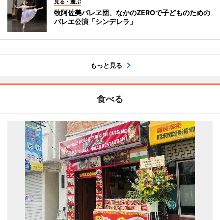
見る・遊ぶ
牧阿佐美バレヱ団、なかのZEROで子どものための
バレエ公演「シンデレラ」
もっと見る
食べる