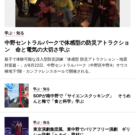
学ぶ・知る
中野セントラルパークで体感型の防災アトラクショ
ン 命と電気の大切さ学ぶ
親子で体験可能な没入型防災訓練「体感型 防災アトラクション－地震
対策篇－」が8月22日、中野セントラルパーク（中野区中野4）サウス
棟地下1階・カンファレンスホールで開催される。
学ぶ・知る
SOPが南中野で「サイエンスクッキング」 そうめ
んと梅で「食と科学」学ぶ
学ぶ・知る
東京演劇集団風、東中野でバリアフリー演劇 ギリ
シャ悲劇「ヘカベ」題材に