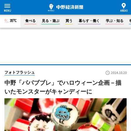
35°C
食べる
見る・遊ぶ
買う
暮らす・働く
学ぶ・知る
フォトフラッシュ
2014.10.20
中野「パパブブレ」でハロウィーン企画－描
いたモンスターがキャンディーに