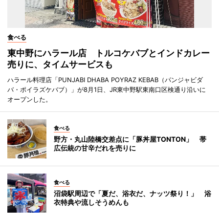
食べる
東中野にハラール店 トルコケバブとインドカレー
売りに、タイムサービスも
ハラール料理店「PUNJABI DHABA POYRAZ KEBAB（パンジャビダ
バ・ポイラズケバブ）」が8月1日、JR東中野駅東南口区検通り沿いに
オープンした。
食べる
野方・丸山陸橋交差点に「豚丼屋TONTON」 帯
広伝統の甘辛だれを売りに
食べる
沼袋駅周辺で「夏だ、浴衣だ、ナッツ祭り！」 浴
衣特典や流しそうめんも