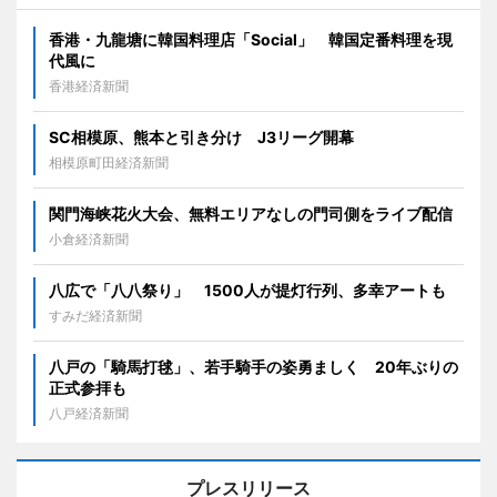
香港・九龍塘に韓国料理店「Social」 韓国定番料理を現
代風に
香港経済新聞
SC相模原、熊本と引き分け J3リーグ開幕
相模原町田経済新聞
関門海峡花火大会、無料エリアなしの門司側をライブ配信
小倉経済新聞
八広で「八八祭り」 1500人が提灯行列、多幸アートも
すみだ経済新聞
八戸の「騎馬打毬」、若手騎手の姿勇ましく 20年ぶりの
正式参拝も
八戸経済新聞
プレスリリース