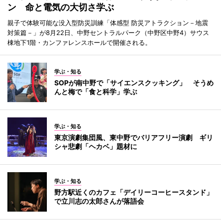
ン 命と電気の大切さ学ぶ
親子で体験可能な没入型防災訓練「体感型 防災アトラクション－地震
対策篇－」が8月22日、中野セントラルパーク（中野区中野4）サウス
棟地下1階・カンファレンスホールで開催される。
学ぶ・知る
SOPが南中野で「サイエンスクッキング」 そうめ
んと梅で「食と科学」学ぶ
学ぶ・知る
東京演劇集団風、東中野でバリアフリー演劇 ギリ
シャ悲劇「ヘカベ」題材に
学ぶ・知る
野方駅近くのカフェ「デイリーコーヒースタンド」
で立川志の太郎さんが落語会