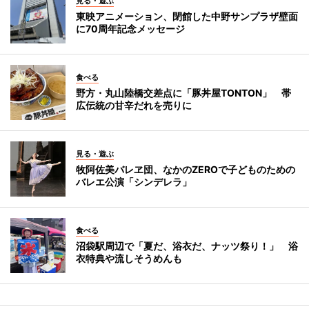
見る・遊ぶ
東映アニメーション、閉館した中野サンプラザ壁面
に70周年記念メッセージ
食べる
野方・丸山陸橋交差点に「豚丼屋TONTON」 帯
広伝統の甘辛だれを売りに
見る・遊ぶ
牧阿佐美バレヱ団、なかのZEROで子どものための
バレエ公演「シンデレラ」
食べる
沼袋駅周辺で「夏だ、浴衣だ、ナッツ祭り！」 浴
衣特典や流しそうめんも