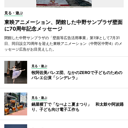
見る・遊ぶ
東映アニメーション、閉館した中野サンプラザ壁面
に70周年記念メッセージ
閉館した中野サンプラザの「壁面等広告活用事業」第1弾として7月31
日、同日設立70周年を迎えた東映アニメーション（中野区中野4）のメ
ッセージ広告がお目見えした。
見る・遊ぶ
牧阿佐美バレヱ団、なかのZEROで子どものための
バレエ公演「シンデレラ」
見る・遊ぶ
鍋屋横丁で「なべよこ夏まつり」 和太鼓や阿波踊
り、子ども向け電子工作も