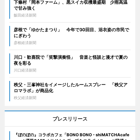
下條村「岡本ファーム」、黒スイカ収穫最盛期 少雨高温
で甘み強く
飯田経済新聞
彦根で「ゆかたまつり」 今年で30回目、浴衣姿の市民で
にぎわう
彦根経済新聞
川口・歓喜院で「笑撃演奏怪」 音楽と怪談と漫才で夏の
夜を彩る
川口経済新聞
秩父・三峯神社をイメージしたルームスプレー 「秩父ア
ロマラボ」が商品化
秩父経済新聞
プレスリリース
『ぼのぼの』コラボカフェ「BONO BONO - shiMATCHAcafe