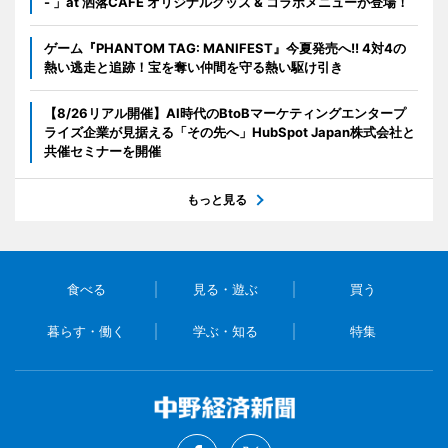
- 」at 洒落CAFE オリジナルグッズ & コラボメニューが登場！
ゲーム『PHANTOM TAG: MANIFEST』今夏発売へ!! 4対4の
熱い逃走と追跡！宝を奪い仲間を守る熱い駆け引き
【8/26リアル開催】AI時代のBtoBマーケティングエンタープ
ライズ企業が見据える「その先へ」HubSpot Japan株式会社と
共催セミナーを開催
もっと見る
食べる
見る・遊ぶ
買う
暮らす・働く
学ぶ・知る
特集