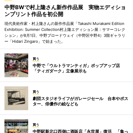
中野BWで村上隆さん新作作品展 実物エディショ
ンプリント作品を初公開
現代美術作家・村上隆さんの新作作品展「Takashi Murakami Edition
Exhibition: Summer Collection村上隆エディション展：サマーコレク
ション」が8月1日、中野ブロードウェイ（中野区中野4）3階ギャラリ
ー「Hidari Zingaro」で始まった。
買う
中野で「ウルトラマンティガ」ポップアップ店
「ティガダーク」立像展示も
買う
劇団スタジオライフがガレージセール 台本やポス
ター、俳優作の絵なども
買う
中野駅新北口西側に酒販店「永世屋」復活 「集っ