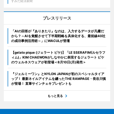
すみだ経済新聞
プレスリリース
「AIの回答が『ありきたり』なのは、入力するデータが凡庸だ
から？～AIを覚醒させて下半期戦略を具体化する、最前線40社
の成功事例活用術～」にWACULが登壇
【gelato pique (ジェラート ピケ)】「LE SSERAFIM(ルセラフ
ィム)」KIM CHAEWONがしなやかに表現するジェラート ピケ
のウェルネスウェアが初登場＜8月10日(月)発売＞
『ジェルミーワン』とNYLON JAPANが初のスペシャルタイア
ップ！ 最新ネイルアイテムを纏ったTHE RAMPAGE・長谷川慎
が登場！ 直筆サインチェキプレゼントも
もっと見る