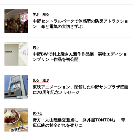
学ぶ・知る
中野セントラルパークで体感型の防災アトラクショ
ン 命と電気の大切さ学ぶ
買う
中野BWで村上隆さん新作作品展 実物エディショ
ンプリント作品を初公開
見る・遊ぶ
東映アニメーション、閉館した中野サンプラザ壁面
に70周年記念メッセージ
食べる
野方・丸山陸橋交差点に「豚丼屋TONTON」 帯
広伝統の甘辛だれを売りに