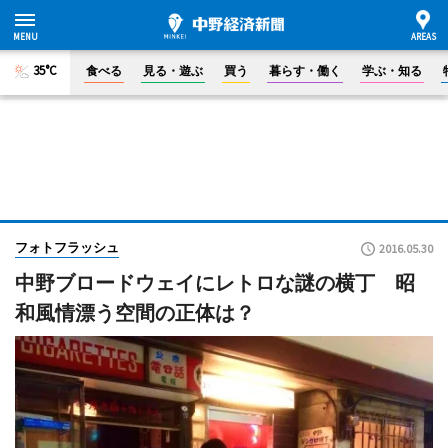
35°C
食べる
見る・遊ぶ
買う
暮らす・働く
学ぶ・知る
フォトフラッシュ
2016.05.30
中野ブロードウェイにレトロな謎の横丁 昭
和風情漂う空間の正体は？