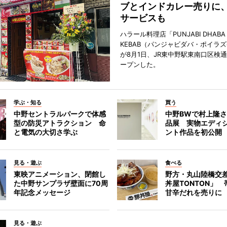
ブとインドカレー売りに
サービスも
ハラール料理店「PUNJABI DHABA 
KEBAB（パンジャビダバ・ポイラ
が8月1日、JR東中野駅東南口区検
ープンした。
学ぶ・知る
買う
中野セントラルパークで体感
中野BWで村上隆
型の防災アトラクション 命
品展 実物エディ
と電気の大切さ学ぶ
ント作品を初公開
見る・遊ぶ
食べる
東映アニメーション、閉館し
野方・丸山陸橋交
た中野サンプラザ壁面に70周
丼屋TONTON」
年記念メッセージ
甘辛だれを売りに
見る・遊ぶ