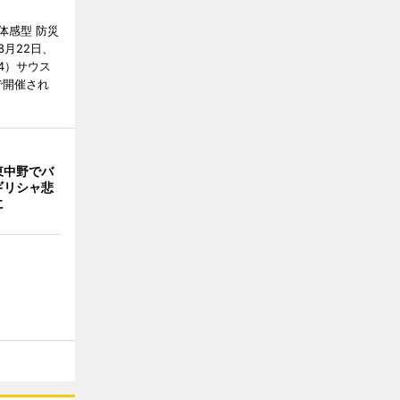
体感型 防災
月22日、
4）サウス
で開催され
東中野でバ
ギリシャ悲
に