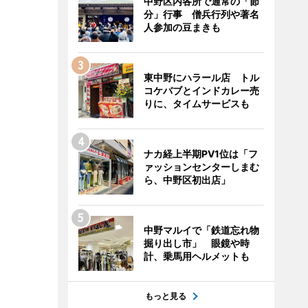
中野区内各所で通常の「節
分」行事 僧兵行列や著名
人参加の豆まきも
東中野にハラール店 トル
コケバブとインドカレー売
りに、タイムサービスも
ナカ経上半期PV1位は「フ
ァッションセンターしまむ
ら、中野区初出店」
中野マルイで「鉄道忘れ物
掘り出し市」 眼鏡や時
計、乗馬用ヘルメットも
もっと見る