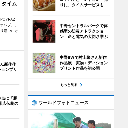
、タイム
りに、タイムサービスも
POYRAZ
ズケバブ）」
中野セントラルパークで体
通り沿いにオ
感型の防災アトラクショ
ン 命と電気の大切さ学ぶ
中野BWで村上隆さん新作
作品展 実物エディション
さん新作作
プリント作品を初公開
ションプリ
もっと見る
差点に「豚
ワールドフォトニュース
 帯広伝統の