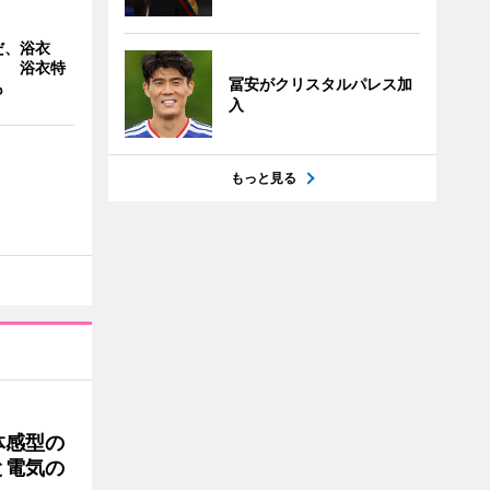
だ、浴衣
」 浴衣特
冨安がクリスタルパレス加
も
入
もっと見る
体感型の
と電気の