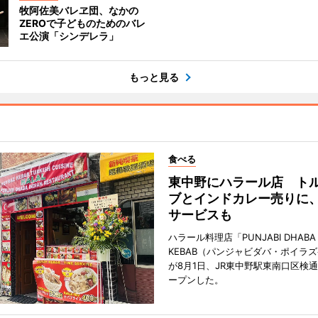
牧阿佐美バレヱ団、なかの
ZEROで子どものためのバレ
エ公演「シンデレラ」
もっと見る
食べる
東中野にハラール店 ト
ブとインドカレー売りに
サービスも
ハラール料理店「PUNJABI DHABA 
KEBAB（パンジャビダバ・ポイラ
が8月1日、JR東中野駅東南口区検
ープンした。