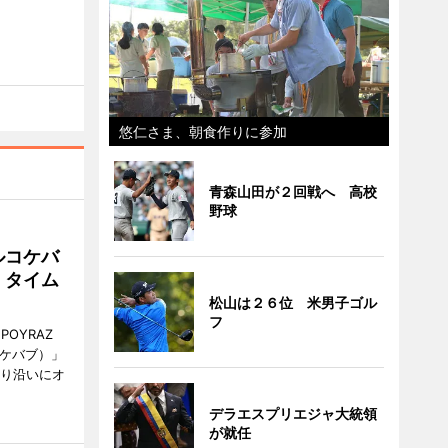
悠仁さま、朝食作りに参加
青森山田が２回戦へ 高校
野球
ルコケバ
、タイム
松山は２６位 米男子ゴル
フ
POYRAZ
ズケバブ）」
通り沿いにオ
デラエスプリエジャ大統領
が就任