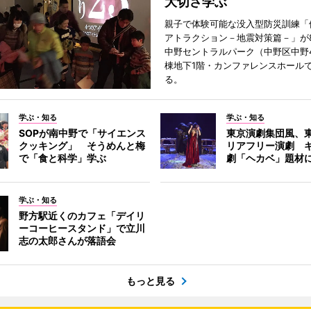
大切さ学ぶ
親子で体験可能な没入型防災訓練「
アトラクション－地震対策篇－」が8
中野セントラルパーク（中野区中野
棟地下1階・カンファレンスホール
る。
学ぶ・知る
学ぶ・知る
SOPが南中野で「サイエンス
東京演劇集団風、
クッキング」 そうめんと梅
リアフリー演劇 
で「食と科学」学ぶ
劇「ヘカベ」題材
学ぶ・知る
野方駅近くのカフェ「デイリ
ーコーヒースタンド」で立川
志の太郎さんが落語会
もっと見る