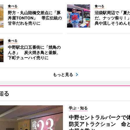
食べる
食べる
野方・丸山陸橋交差点に「豚
沼袋駅周辺で「夏
丼屋TONTON」 帯広伝統の
だ、ナッツ祭り！
甘辛だれを売りに
典や流しそうめん
食べる
中野駅北口五番街に「焼鳥の
んき」 炭火焼き鳥と釜飯、
下町チューハイ売りに
もっと見る
知る
学ぶ・知る
中野セントラルパークで
防災アトラクション 命