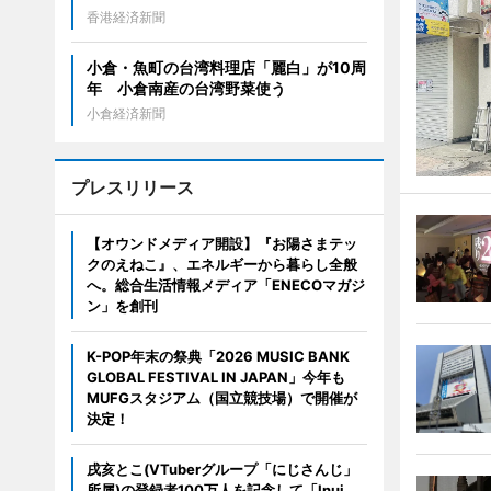
香港経済新聞
小倉・魚町の台湾料理店「麗白」が10周
年 小倉南産の台湾野菜使う
小倉経済新聞
プレスリリース
【オウンドメディア開設】『お陽さまテッ
クのえねこ』、エネルギーから暮らし全般
へ。総合生活情報メディア「ENECOマガジ
ン」を創刊
K-POP年末の祭典「2026 MUSIC BANK
GLOBAL FESTIVAL IN JAPAN」今年も
MUFGスタジアム（国立競技場）で開催が
決定！
戌亥とこ(VTuberグループ「にじさんじ」
所属)の登録者100万人を記念して「Inui