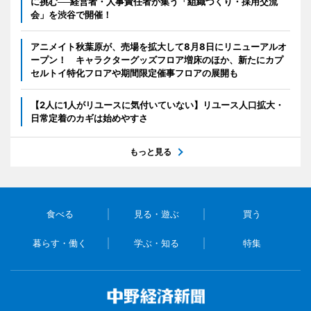
に挑む──経営者・人事責任者が集う「組織づくり・採用交流
会」を渋谷で開催！
アニメイト秋葉原が、売場を拡大して8月8日にリニューアルオ
ープン！ キャラクターグッズフロア増床のほか、新たにカプ
セルトイ特化フロアや期間限定催事フロアの展開も
【2人に1人がリユースに気付いていない】リユース人口拡大・
日常定着のカギは始めやすさ
もっと見る
食べる
見る・遊ぶ
買う
暮らす・働く
学ぶ・知る
特集