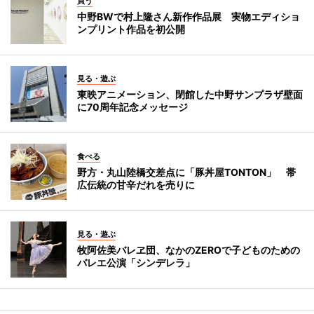
買う
中野BWで村上隆さん新作作品展 実物エディショ
ンプリント作品を初公開
見る・遊ぶ
東映アニメーション、閉館した中野サンプラザ壁面
に70周年記念メッセージ
食べる
野方・丸山陸橋交差点に「豚丼屋TONTON」 帯
広伝統の甘辛だれを売りに
見る・遊ぶ
牧阿佐美バレヱ団、なかのZEROで子どものための
バレエ公演「シンデレラ」