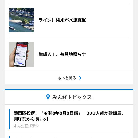
ライン川渇水が水運直撃
生成ＡＩ、被災地照らす
もっと見る
みん経トピックス
墨田区役所、「令和8年8月8日婚」 300人超が婚姻届、
開庁前から長い列
すみだ経済新聞