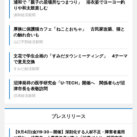
浦和で「親子の居場所なつまつり」 浴衣姿でヨーヨー釣
りや和太鼓楽しむ
浦和経済新聞
厚狭に保護猫カフェ「ねことおちゃ」 古民家改築、猫と
の触れ合いも
山口宇部経済新聞
文花で学生企画の「すみだタウンミーティング」 4テーマ
で意見交換
すみだ経済新聞
沼津発祥の医学研究会「U-TECH」開催へ 関係者らが沼
津市長を表敬訪問
沼津経済新聞
プレスリリース
【9月4日(金)19:30～開催】深刻化する人材不足・障害者雇用