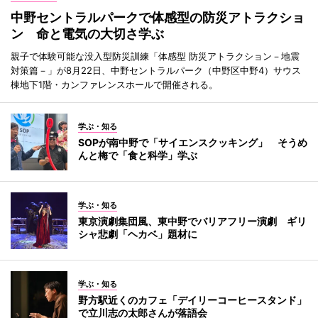
中野セントラルパークで体感型の防災アトラクショ
ン 命と電気の大切さ学ぶ
親子で体験可能な没入型防災訓練「体感型 防災アトラクション－地震
対策篇－」が8月22日、中野セントラルパーク（中野区中野4）サウス
棟地下1階・カンファレンスホールで開催される。
学ぶ・知る
SOPが南中野で「サイエンスクッキング」 そうめ
んと梅で「食と科学」学ぶ
学ぶ・知る
東京演劇集団風、東中野でバリアフリー演劇 ギリ
シャ悲劇「ヘカベ」題材に
学ぶ・知る
野方駅近くのカフェ「デイリーコーヒースタンド」
で立川志の太郎さんが落語会