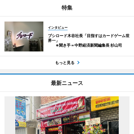
特集
インタビュー
ブシロード木谷社長「目指すはカードゲーム世
界一」
※聞き手＝中野経済新聞編集長 杉山司
もっと見る
最新ニュース