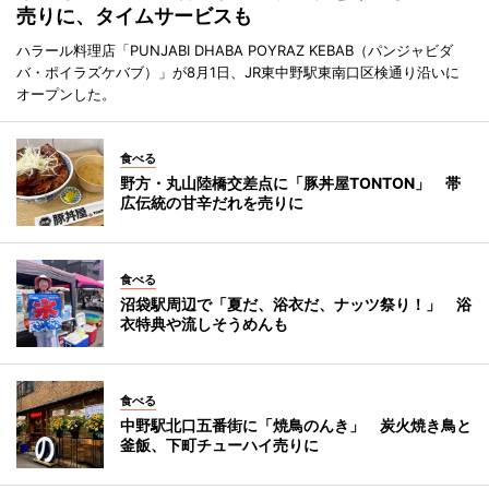
売りに、タイムサービスも
ハラール料理店「PUNJABI DHABA POYRAZ KEBAB（パンジャビダ
バ・ポイラズケバブ）」が8月1日、JR東中野駅東南口区検通り沿いに
オープンした。
食べる
野方・丸山陸橋交差点に「豚丼屋TONTON」 帯
広伝統の甘辛だれを売りに
食べる
沼袋駅周辺で「夏だ、浴衣だ、ナッツ祭り！」 浴
衣特典や流しそうめんも
食べる
中野駅北口五番街に「焼鳥のんき」 炭火焼き鳥と
釜飯、下町チューハイ売りに