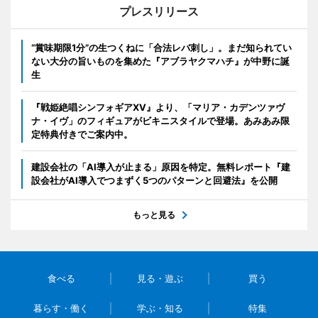
プレスリリース
“賞味期限1分”の生つくねに「合法レバ刺し」。まだ知られてい
ない大分の旨いものを集めた『アブラヤクマハチ』が中野に誕
生
『戦姫絶唱シンフォギアXV』より、「マリア・カデンツァヴ
ナ・イヴ」のフィギュアがビキニスタイルで登場。あみあみ限
定特典付きでご案内中。
建設会社の「AI導入が止まる」原因を特定。無料レポート『建
設会社がAI導入でつまずく5つのパターンと回避法』を公開
もっと見る
食べる
見る・遊ぶ
買う
暮らす・働く
学ぶ・知る
特集