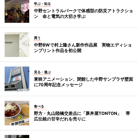
学ぶ・知る
中野セントラルパークで体感型の防災アトラクショ
ン 命と電気の大切さ学ぶ
買う
中野BWで村上隆さん新作作品展 実物エディショ
ンプリント作品を初公開
見る・遊ぶ
東映アニメーション、閉館した中野サンプラザ壁面
に70周年記念メッセージ
食べる
野方・丸山陸橋交差点に「豚丼屋TONTON」 帯
広伝統の甘辛だれを売りに