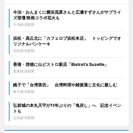
今治・おんまくに横浜流星さんと広瀬すずさんがサプライ
ズ登壇 映画コラボ花火も
今治経済新聞
浜松・高丘北に「カフェロブ浜松本店」 トッピングでオ
リジナルパンケーキ
浜松経済新聞
香港・啓徳に仏ビストロ新店「Bistrot's Suzette」
香港経済新聞
銚子で「台湾茶坊」 台湾料理や雑貨通じ文化に親しむ
銚子経済新聞
弘前城の本丸天守が11年ぶりの「曳戻し」へ 記念イベン
トも
弘前経済新聞