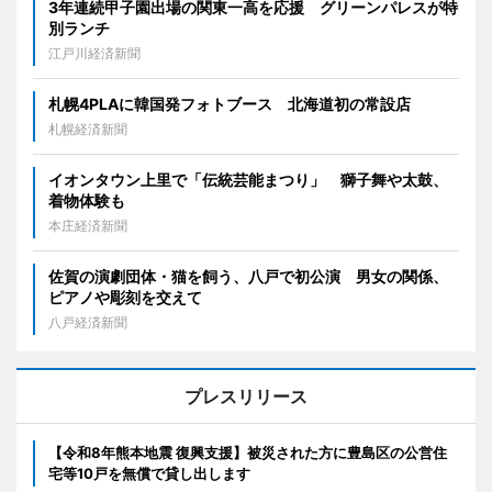
3年連続甲子園出場の関東一高を応援 グリーンパレスが特
別ランチ
江戸川経済新聞
札幌4PLAに韓国発フォトブース 北海道初の常設店
札幌経済新聞
イオンタウン上里で「伝統芸能まつり」 獅子舞や太鼓、
着物体験も
本庄経済新聞
佐賀の演劇団体・猫を飼う、八戸で初公演 男女の関係、
ピアノや彫刻を交えて
八戸経済新聞
プレスリリース
【令和8年熊本地震 復興支援】被災された方に豊島区の公営住
宅等10戸を無償で貸し出します