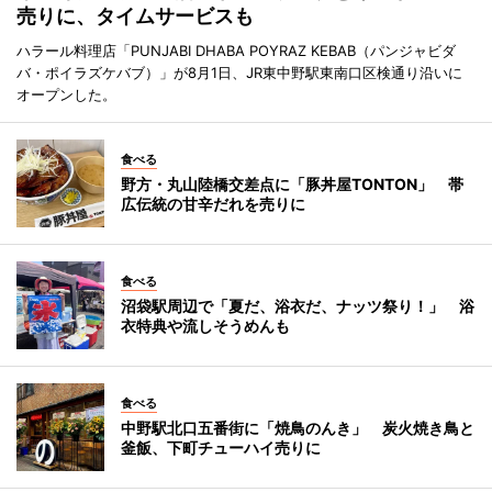
売りに、タイムサービスも
ハラール料理店「PUNJABI DHABA POYRAZ KEBAB（パンジャビダ
バ・ポイラズケバブ）」が8月1日、JR東中野駅東南口区検通り沿いに
オープンした。
食べる
野方・丸山陸橋交差点に「豚丼屋TONTON」 帯
広伝統の甘辛だれを売りに
食べる
沼袋駅周辺で「夏だ、浴衣だ、ナッツ祭り！」 浴
衣特典や流しそうめんも
食べる
中野駅北口五番街に「焼鳥のんき」 炭火焼き鳥と
釜飯、下町チューハイ売りに