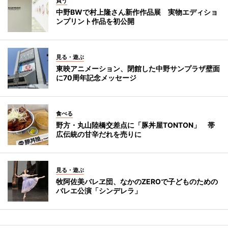
買う
中野BWで村上隆さん新作作品展 実物エディショ
ンプリント作品を初公開
見る・遊ぶ
東映アニメーション、閉館した中野サンプラザ壁面
に70周年記念メッセージ
食べる
野方・丸山陸橋交差点に「豚丼屋TONTON」 帯
広伝統の甘辛だれを売りに
見る・遊ぶ
牧阿佐美バレヱ団、なかのZEROで子どものための
バレエ公演「シンデレラ」