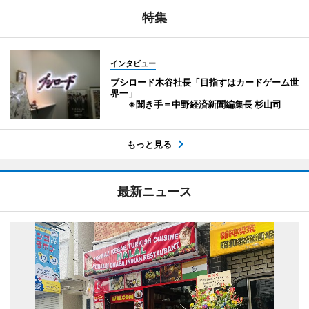
特集
インタビュー
ブシロード木谷社長「目指すはカードゲーム世
界一」
※聞き手＝中野経済新聞編集長 杉山司
もっと見る
最新ニュース