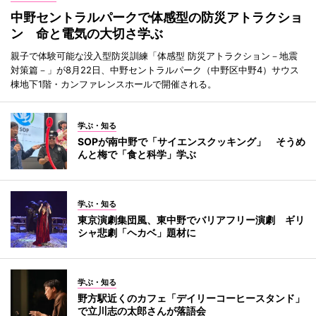
中野セントラルパークで体感型の防災アトラクショ
ン 命と電気の大切さ学ぶ
親子で体験可能な没入型防災訓練「体感型 防災アトラクション－地震
対策篇－」が8月22日、中野セントラルパーク（中野区中野4）サウス
棟地下1階・カンファレンスホールで開催される。
学ぶ・知る
SOPが南中野で「サイエンスクッキング」 そうめ
んと梅で「食と科学」学ぶ
学ぶ・知る
東京演劇集団風、東中野でバリアフリー演劇 ギリ
シャ悲劇「ヘカベ」題材に
学ぶ・知る
野方駅近くのカフェ「デイリーコーヒースタンド」
で立川志の太郎さんが落語会