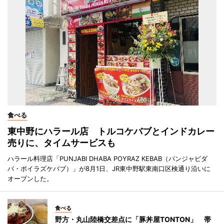
食べる
東中野にハラール店 トルコケバブとインドカレー
売りに、タイムサービスも
ハラール料理店「PUNJABI DHABA POYRAZ KEBAB（パンジャビダ
バ・ポイラズケバブ）」が8月1日、JR東中野駅東南口区検通り沿いに
オープンした。
食べる
野方・丸山陸橋交差点に「豚丼屋TONTON」 帯