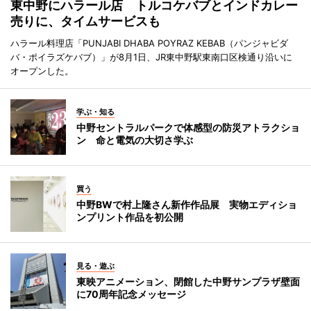
東中野にハラール店 トルコケバブとインドカレー
売りに、タイムサービスも
ハラール料理店「PUNJABI DHABA POYRAZ KEBAB（パンジャビダ
バ・ポイラズケバブ）」が8月1日、JR東中野駅東南口区検通り沿いに
オープンした。
学ぶ・知る
中野セントラルパークで体感型の防災アトラクショ
ン 命と電気の大切さ学ぶ
買う
中野BWで村上隆さん新作作品展 実物エディショ
ンプリント作品を初公開
見る・遊ぶ
東映アニメーション、閉館した中野サンプラザ壁面
に70周年記念メッセージ