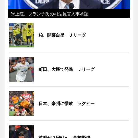
米上院、ブランチ氏の司法長官人事承認
柏、開幕白星 Ｊリーグ
町田、大勝で発進 Ｊリーグ
日本、豪州に惜敗 ラグビー
英明が２回戦へ 高校野球