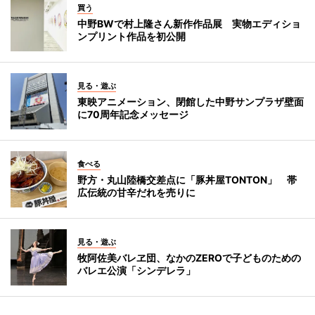
買う
中野BWで村上隆さん新作作品展 実物エディショ
ンプリント作品を初公開
見る・遊ぶ
東映アニメーション、閉館した中野サンプラザ壁面
に70周年記念メッセージ
食べる
野方・丸山陸橋交差点に「豚丼屋TONTON」 帯
広伝統の甘辛だれを売りに
見る・遊ぶ
牧阿佐美バレヱ団、なかのZEROで子どものための
バレエ公演「シンデレラ」