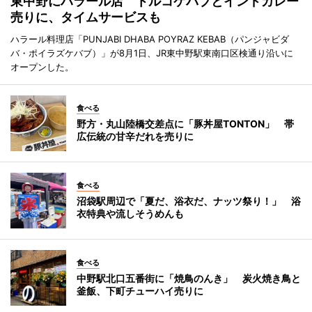
東中野にハラール店 トルコケバブとインドカレー
売りに、タイムサービスも
ハラール料理店「PUNJABI DHABA POYRAZ KEBAB（パンジャビダ
バ・ポイラズケバブ）」が8月1日、JR東中野駅東南口区検通り沿いに
オープンした。
食べる
野方・丸山陸橋交差点に「豚丼屋TONTON」 帯
広伝統の甘辛だれを売りに
食べる
沼袋駅周辺で「夏だ、浴衣だ、ナッツ祭り！」 浴
衣特典や流しそうめんも
食べる
中野駅北口五番街に「焼鳥のんき」 炭火焼き鳥と
釜飯、下町チューハイ売りに