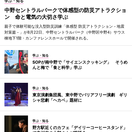
学ぶ・知る
中野セントラルパークで体感型の防災アトラクショ
ン 命と電気の大切さ学ぶ
親子で体験可能な没入型防災訓練「体感型 防災アトラクション－地震
対策篇－」が8月22日、中野セントラルパーク（中野区中野4）サウス
棟地下1階・カンファレンスホールで開催される。
学ぶ・知る
SOPが南中野で「サイエンスクッキング」 そうめ
んと梅で「食と科学」学ぶ
学ぶ・知る
東京演劇集団風、東中野でバリアフリー演劇 ギリ
シャ悲劇「ヘカベ」題材に
学ぶ・知る
野方駅近くのカフェ「デイリーコーヒースタンド」