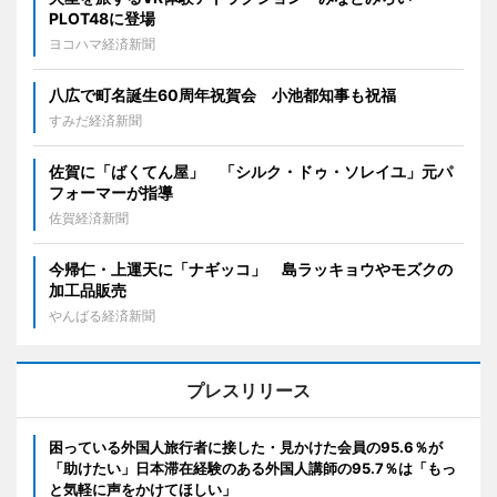
PLOT48に登場
ヨコハマ経済新聞
八広で町名誕生60周年祝賀会 小池都知事も祝福
すみだ経済新聞
佐賀に「ばくてん屋」 「シルク・ドゥ・ソレイユ」元パ
フォーマーが指導
佐賀経済新聞
今帰仁・上運天に「ナギッコ」 島ラッキョウやモズクの
加工品販売
やんばる経済新聞
プレスリリース
困っている外国人旅行者に接した・見かけた会員の95.6％が
「助けたい」日本滞在経験のある外国人講師の95.7％は「もっ
と気軽に声をかけてほしい」