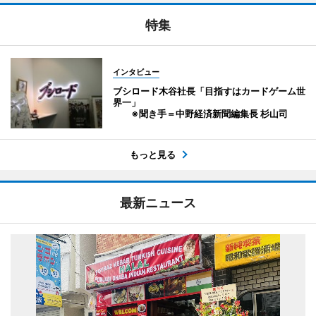
特集
インタビュー
ブシロード木谷社長「目指すはカードゲーム世
界一」
※聞き手＝中野経済新聞編集長 杉山司
もっと見る
最新ニュース