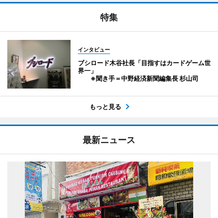
特集
インタビュー
ブシロード木谷社長「目指すはカードゲーム世
界一」
※聞き手＝中野経済新聞編集長 杉山司
もっと見る
最新ニュース