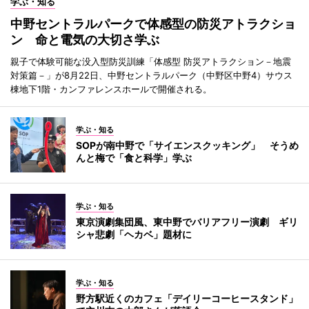
学ぶ・知る
中野セントラルパークで体感型の防災アトラクショ
ン 命と電気の大切さ学ぶ
親子で体験可能な没入型防災訓練「体感型 防災アトラクション－地震
対策篇－」が8月22日、中野セントラルパーク（中野区中野4）サウス
棟地下1階・カンファレンスホールで開催される。
学ぶ・知る
SOPが南中野で「サイエンスクッキング」 そうめ
んと梅で「食と科学」学ぶ
学ぶ・知る
東京演劇集団風、東中野でバリアフリー演劇 ギリ
シャ悲劇「ヘカベ」題材に
学ぶ・知る
野方駅近くのカフェ「デイリーコーヒースタンド」