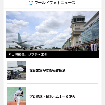
ワールドフォトニュース
Ｐ１哨戒機、ジブチへ出発
在日米軍が支援物資輸送
プロ野球・日本ハム１―０楽天