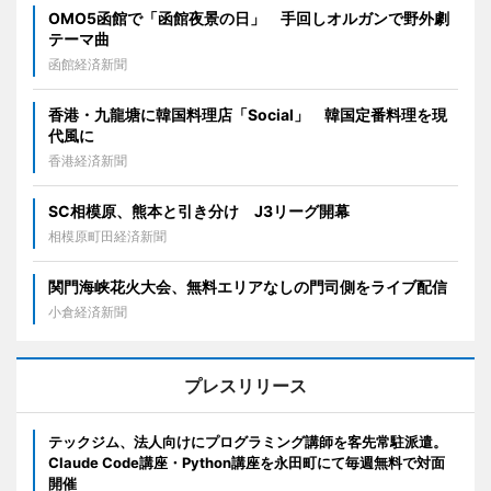
OMO5函館で「函館夜景の日」 手回しオルガンで野外劇
テーマ曲
函館経済新聞
香港・九龍塘に韓国料理店「Social」 韓国定番料理を現
代風に
香港経済新聞
SC相模原、熊本と引き分け J3リーグ開幕
相模原町田経済新聞
関門海峡花火大会、無料エリアなしの門司側をライブ配信
小倉経済新聞
プレスリリース
テックジム、法人向けにプログラミング講師を客先常駐派遣。
Claude Code講座・Python講座を永田町にて毎週無料で対面
開催