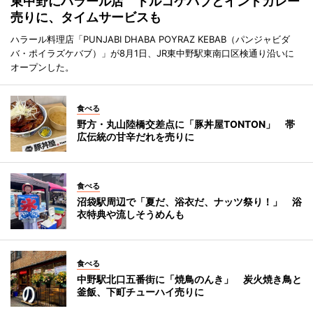
東中野にハラール店 トルコケバブとインドカレー
売りに、タイムサービスも
ハラール料理店「PUNJABI DHABA POYRAZ KEBAB（パンジャビダ
バ・ポイラズケバブ）」が8月1日、JR東中野駅東南口区検通り沿いに
オープンした。
食べる
野方・丸山陸橋交差点に「豚丼屋TONTON」 帯
広伝統の甘辛だれを売りに
食べる
沼袋駅周辺で「夏だ、浴衣だ、ナッツ祭り！」 浴
衣特典や流しそうめんも
食べる
中野駅北口五番街に「焼鳥のんき」 炭火焼き鳥と
釜飯、下町チューハイ売りに