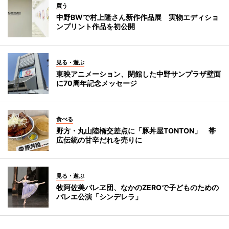
買う
中野BWで村上隆さん新作作品展 実物エディショ
ンプリント作品を初公開
見る・遊ぶ
東映アニメーション、閉館した中野サンプラザ壁面
に70周年記念メッセージ
食べる
野方・丸山陸橋交差点に「豚丼屋TONTON」 帯
広伝統の甘辛だれを売りに
見る・遊ぶ
牧阿佐美バレヱ団、なかのZEROで子どものための
バレエ公演「シンデレラ」