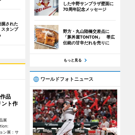
した中野サンプラザ壁面に
70周年記念メッセージ
発掘された
 スタンプ
野方・丸山陸橋交差点に
も
「豚丼屋TONTON」 帯広
伝統の甘辛だれを売りに
もっと見る
ワールドフォトニュース
作作品
リント作
品展
tion:
ィション展：サ