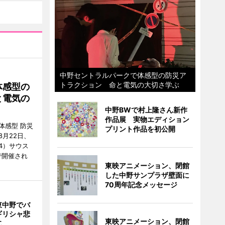
中野セントラルパークで体感型の防災ア
トラクション 命と電気の大切さ学ぶ
体感型の
と電気の
中野BWで村上隆さん新作
作品展 実物エディション
体感型 防災
プリント作品を初公開
月22日、
4）サウス
で開催され
東映アニメーション、閉館
した中野サンプラザ壁面に
70周年記念メッセージ
東中野でバ
ギリシャ悲
東映アニメーション、閉館
に