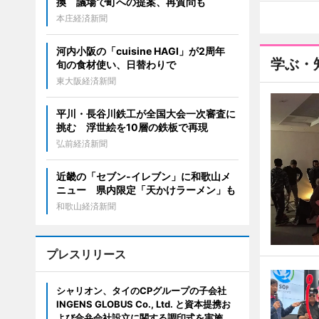
換 議場で町への提案、再質問も
本庄経済新聞
河内小阪の「cuisine HAGI」が2周年
学ぶ・
旬の食材使い、日替わりで
東大阪経済新聞
平川・長谷川鉄工が全国大会一次審査に
挑む 浮世絵を10層の鉄板で再現
弘前経済新聞
近畿の「セブン-イレブン」に和歌山メ
ニュー 県内限定「天かけラーメン」も
和歌山経済新聞
プレスリリース
シャリオン、タイのCPグループの子会社
INGENS GLOBUS Co., Ltd. と資本提携お
よび合弁会社設立に関する調印式を実施