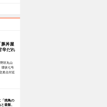
「豚丼屋
甘辛だれ
中野区丸山
1日、環状七号
交差点付近
に「焼鳥の
鳥と釜飯、