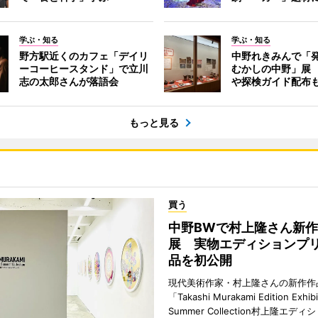
学ぶ・知る
学ぶ・知る
野方駅近くのカフェ「デイリ
中野れきみんで「
ーコーヒースタンド」で立川
むかしの中野」展
志の太郎さんが落語会
や探検ガイド配布
もっと見る
買う
中野BWで村上隆さん新
展 実物エディションプ
品を初公開
現代美術作家・村上隆さんの新作作
「Takashi Murakami Edition Exhibi
Summer Collection村上隆エデ