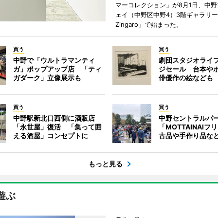
マーコレクション」が8月1日、中
ェイ（中野区中野4）3階ギャラリー「H
Zingaro」で始まった。
買う
買う
中野で「ウルトラマンティ
劇団スタジオライ
ガ」ポップアップ店 「ティ
ジセール 台本や
ガダーク」立像展示も
俳優作の絵なども
買う
買う
中野駅新北口西側に酒販店
中野セントラルパ
「永世屋」復活 「集って囲
「MOTTAINAI
える酒屋」コンセプトに
古品や手作り品な
もっと見る
遊ぶ