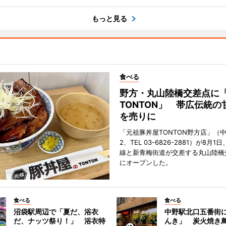
もっと見る
食べる
野方・丸山陸橋交差点に
TONTON」 帯広伝統の
を売りに
「元祖豚丼屋TONTON野方店」（
2、TEL 03-6826-2881）が8月
線と新青梅街道が交差する丸山陸橋
にオープンした。
食べる
食べる
沼袋駅周辺で「夏だ、浴衣
中野駅北口五番街
だ、ナッツ祭り！」 浴衣特
んき」 炭火焼き