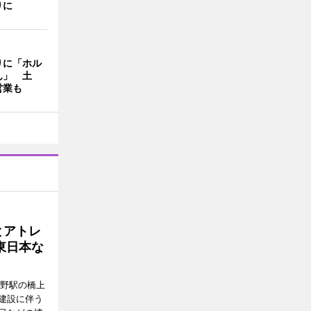
りに
りに「ホル
ん」 土
営業も
とアトレ
東日本な
中野駅の橋上
建設に伴う