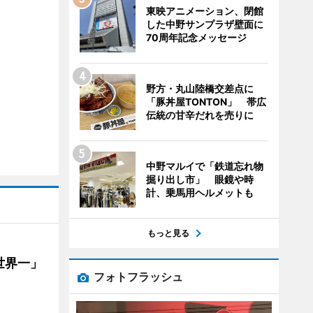
東映アニメーション、閉館
した中野サンプラザ壁面に
70周年記念メッセージ
野方・丸山陸橋交差点に
「豚丼屋TONTON」 帯広
伝統の甘辛だれを売りに
中野マルイで「鉄道忘れ物
掘り出し市」 眼鏡や時
計、乗馬用ヘルメットも
もっと見る
世界一」
フォトフラッシュ