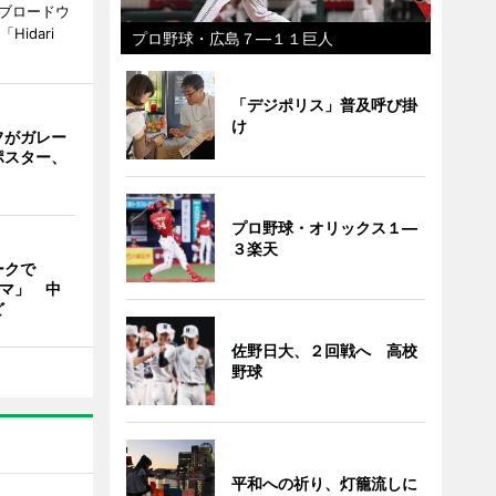
野ブロードウ
idari
プロ野球・広島７―１１巨人
「デジポリス」普及呼び掛
け
フがガレー
ポスター、
プロ野球・オリックス１―
３楽天
ークで
フリマ」 中
ど
佐野日大、２回戦へ 高校
野球
平和への祈り、灯籠流しに