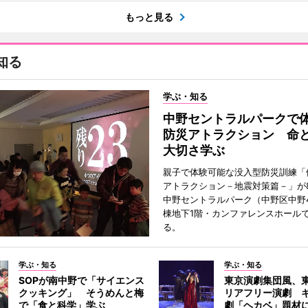
もっと見る
知る
学ぶ・知る
中野セントラルパークで
防災アトラクション 命
大切さ学ぶ
親子で体験可能な没入型防災訓練「
アトラクション－地震対策篇－」が8
中野セントラルパーク（中野区中野
棟地下1階・カンファレンスホール
る。
学ぶ・知る
学ぶ・知る
SOPが南中野で「サイエンス
東京演劇集団風、
クッキング」 そうめんと梅
リアフリー演劇 
で「食と科学」学ぶ
劇「ヘカベ」題材