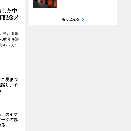
館した中
年記念メ
もっと見る
広告活用事
70周年を迎
野4）のメ
よこ夏まつ
波踊り、子
も
転」のイマ
メークの観
める