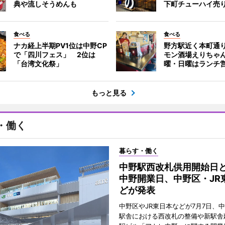
典や流しそうめんも
下町チューハイ売
食べる
食べる
ナカ経上半期PV1位は中野CP
野方駅近く本町通
で「四川フェス」 2位は
モン酒場えりちゃ
「台湾文化祭」
曜・日曜はランチ
もっと見る
・働く
暮らす・働く
中野駅西改札供用開始日
中野開業日、中野区・JR
どが発表
中野区やJR東日本などが7月7日、
駅舎における西改札の整備や新駅舎