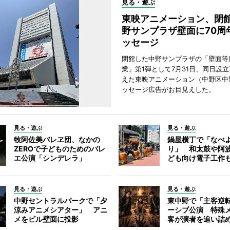
見る・遊ぶ
東映アニメーション、閉
野サンプラザ壁面に70周
ッセージ
閉館した中野サンプラザの「壁面等
業」第1弾として7月31日、同日設立
えた東映アニメーション（中野区中
ッセージ広告がお目見えした。
見る・遊ぶ
見る・遊ぶ
牧阿佐美バレヱ団、なかの
鍋屋横丁で「なべ
ZEROで子どものためのバレ
り」 和太鼓や阿
エ公演「シンデレラ」
ども向け電子工作
見る・遊ぶ
見る・遊ぶ
中野セントラルパークで「夕
東中野で「主客逆
涼みアニメシアター」 アニ
ーシブ公演 特殊
メをビル壁面に投影
客が演者を追い詰