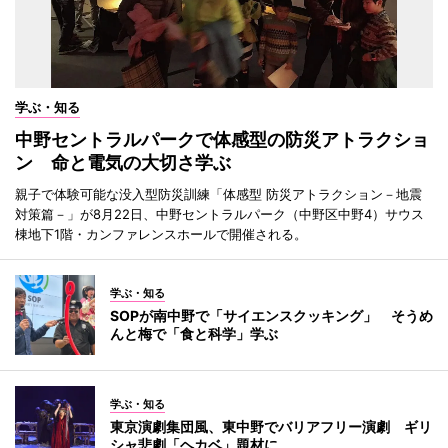
学ぶ・知る
中野セントラルパークで体感型の防災アトラクショ
ン 命と電気の大切さ学ぶ
親子で体験可能な没入型防災訓練「体感型 防災アトラクション－地震
対策篇－」が8月22日、中野セントラルパーク（中野区中野4）サウス
棟地下1階・カンファレンスホールで開催される。
学ぶ・知る
SOPが南中野で「サイエンスクッキング」 そうめ
んと梅で「食と科学」学ぶ
学ぶ・知る
東京演劇集団風、東中野でバリアフリー演劇 ギリ
シャ悲劇「ヘカベ」題材に