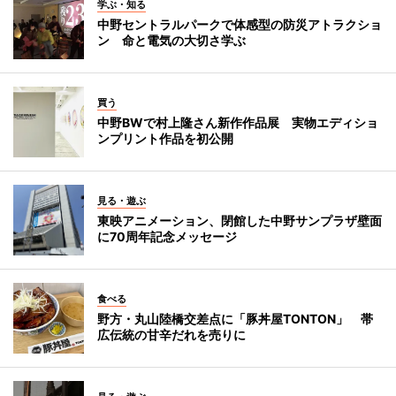
学ぶ・知る
中野セントラルパークで体感型の防災アトラクショ
ン 命と電気の大切さ学ぶ
買う
中野BWで村上隆さん新作作品展 実物エディショ
ンプリント作品を初公開
見る・遊ぶ
東映アニメーション、閉館した中野サンプラザ壁面
に70周年記念メッセージ
食べる
野方・丸山陸橋交差点に「豚丼屋TONTON」 帯
広伝統の甘辛だれを売りに