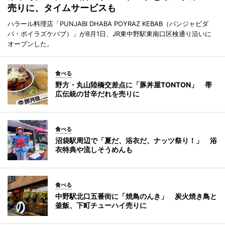
売りに、タイムサービスも
ハラール料理店「PUNJABI DHABA POYRAZ KEBAB（パンジャビダ
バ・ポイラズケバブ）」が8月1日、JR東中野駅東南口区検通り沿いに
オープンした。
食べる
野方・丸山陸橋交差点に「豚丼屋TONTON」 帯
広伝統の甘辛だれを売りに
食べる
沼袋駅周辺で「夏だ、浴衣だ、ナッツ祭り！」 浴
衣特典や流しそうめんも
食べる
中野駅北口五番街に「焼鳥のんき」 炭火焼き鳥と
釜飯、下町チューハイ売りに