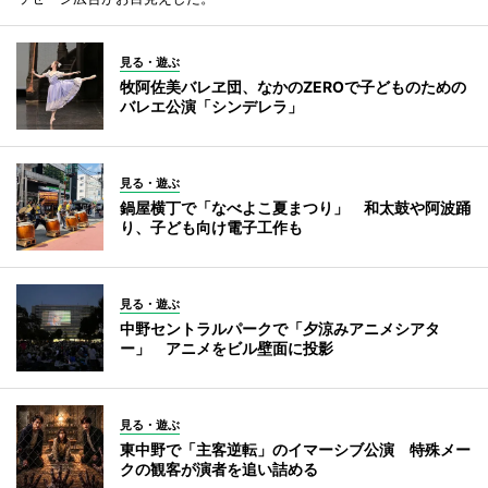
見る・遊ぶ
牧阿佐美バレヱ団、なかのZEROで子どものための
バレエ公演「シンデレラ」
見る・遊ぶ
鍋屋横丁で「なべよこ夏まつり」 和太鼓や阿波踊
り、子ども向け電子工作も
見る・遊ぶ
中野セントラルパークで「夕涼みアニメシアタ
ー」 アニメをビル壁面に投影
見る・遊ぶ
東中野で「主客逆転」のイマーシブ公演 特殊メー
クの観客が演者を追い詰める