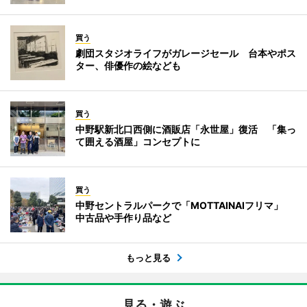
買う
劇団スタジオライフがガレージセール 台本やポス
ター、俳優作の絵なども
買う
中野駅新北口西側に酒販店「永世屋」復活 「集っ
て囲える酒屋」コンセプトに
買う
中野セントラルパークで「MOTTAINAIフリマ」
中古品や手作り品など
もっと見る
見る・遊ぶ