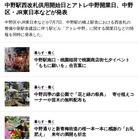
中野駅西改札供用開始日とアトレ中野開業日、中野
区・JR東日本などが発表
中野区やJR東日本などが7月7日、中野駅の橋上駅舎における西改札の
整備や新駅舎建設に伴う駅ビル「アトレ中野」に関する開業日などの情
報を同時に発表した。
暮らす・働く
中野駅南口・桃園稲荷で桃園商店街七夕イベント
「ももに願いを」合言葉に
暮らす・働く
中野四季の森公園で「花と緑の祭典」 寄せ植えコ
ーナーや苗木の無料配布も
暮らす・働く
中野通りと新青梅街道の桜一本一本に感謝の「お礼
肥え」 来年の満開も祈念