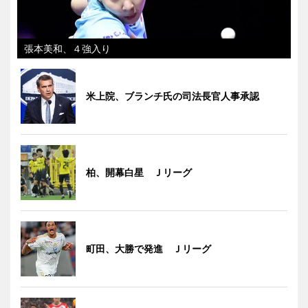
張本美和、４強入り
米上院、ブランチ氏の司法長官人事承認
柏、開幕白星 Ｊリーグ
町田、大勝で発進 Ｊリーグ