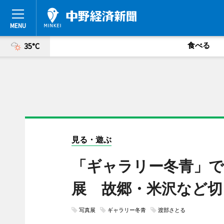
食べる
35°C
見る・遊ぶ
「ギャラリー冬青」で
展 故郷・米沢など切
写真展
ギャラリー冬青
渡部さとる