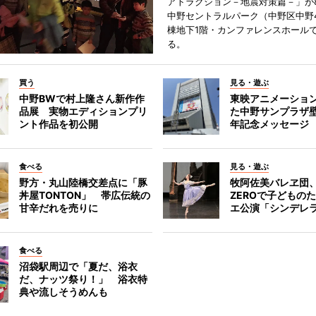
アトラクション－地震対策篇－」が8
中野セントラルパーク（中野区中野
棟地下1階・カンファレンスホール
る。
買う
見る・遊ぶ
中野BWで村上隆さん新作作
東映アニメーショ
品展 実物エディションプリ
た中野サンプラザ壁
ント作品を初公開
年記念メッセージ
食べる
見る・遊ぶ
野方・丸山陸橋交差点に「豚
牧阿佐美バレヱ団
丼屋TONTON」 帯広伝統の
ZEROで子どもの
甘辛だれを売りに
エ公演「シンデレ
食べる
沼袋駅周辺で「夏だ、浴衣
だ、ナッツ祭り！」 浴衣特
典や流しそうめんも