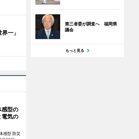
第三者委が調査へ 福岡県
議会
世界一」
もっと見る
体感型の
と電気の
体感型 防災