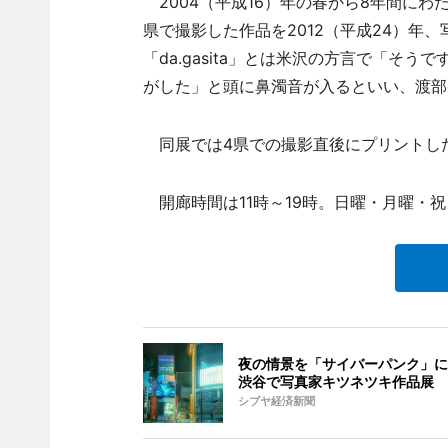
2004（平成16）年の春から8年間にわ
県で撮影した作品を2012（平成24）年、写
「da.gasita」とは米沢の方言で「そ
がした」と頭に鼻濁音が入るといい、渡部
同展では4県での撮影直後にプリントした
開廊時間は11時～19時。日曜・月曜・祝
夜の情景を「サイバーパンク」に
渋谷で写真家キツネツキ作品展
シブヤ経済新聞