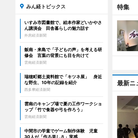
みん経トピックス
特集
いすみ市図書館で、絵本作家どいかやさ
ん講演会 田舎暮らしの魅力話す
外房経済新聞
飯南・来島で「子どもの声」を考える研
修会 言葉の背景にも目を向けて
雲南経済新聞
瑞穂町郷土資料館で「キツネ展」 身近
最新ニ
な野生、10年の記録を紹介
西多摩経済新聞
雲南のキャンプ場で夏の工作ワークショ
ップ「竹で食器や弓を作ろう」
雲南経済新聞
中間市の学童でゲーム制作体験 児童
30人が「作る楽しさ」実感