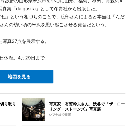
たり故郷の山形県米沢市を中心に山形、福島、秋田、青森の4
真集「da.gasita」として冬青社から出版した。
うですね」という相づちのことで、渡部さんによると本当は「んだ
さんの幼い頃の米沢を思い起こさせる発音だという。
写真27点を展示する。
日休廊。4月29日まで。
地図を見る
切り取り
写真家・有賀幹夫さん、渋谷で「ザ・ロー
リング・ストーンズ」写真展
シブヤ経済新聞