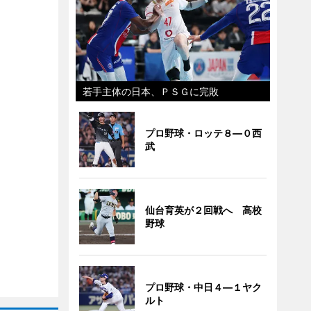
若手主体の日本、ＰＳＧに完敗
プロ野球・ロッテ８―０西
武
仙台育英が２回戦へ 高校
野球
プロ野球・中日４―１ヤク
ルト