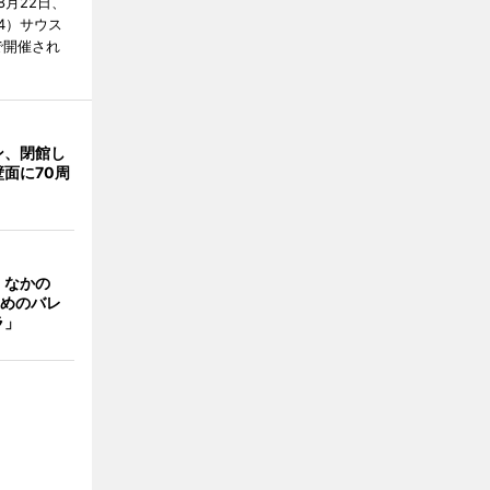
月22日、
4）サウス
で開催され
ン、閉館し
面に70周
、なかの
ためのバレ
ラ」