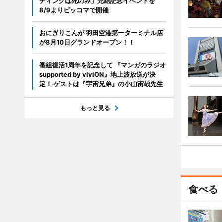
ディングは死のみ」完結記念イベントを
8/9よりピッコマで開催
おにぎりこんが 羽田空港第一ターミナル店
が8月10日グランドオープン！！
番組復活1周年を記念して 『マンガのラジオ
supported by viviON』地上波放送が決
定！ ゲストは『宇宙兄弟』の小山宙哉先生
もっと見る
食べる