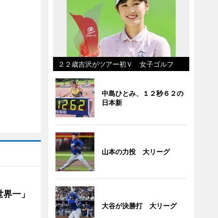
２２歳吉沢がツアー初Ｖ 女子ゴルフ
中島ひとみ、１２秒６２の
日本新
山本の力投 大リーグ
世界一」
大谷が決勝打 大リーグ