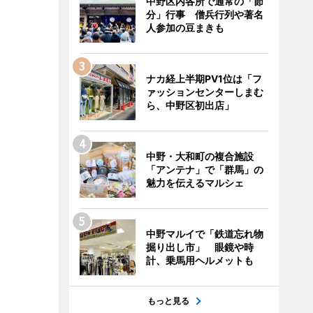
中野区内各所で通常の「節
分」行事 僧兵行列や著名
人参加の豆まきも
ナカ経上半期PV1位は「フ
ァッションセンターしまむ
ら、中野区初出店」
中野・大和町の複合施設
「アンテナ」で「群馬」の
魅力を伝えるマルシェ
中野マルイで「鉄道忘れ物
掘り出し市」 眼鏡や時
計、乗馬用ヘルメットも
もっと見る