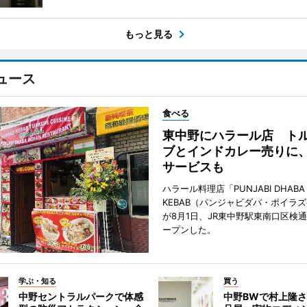
もっと見る
ュース
食べる
東中野にハラール店 ト
ブとインドカレー売りに
サービスも
ハラール料理店「PUNJABI DHABA 
KEBAB（パンジャビダバ・ポイラ
が8月1日、JR東中野駅東南口区検
ープンした。
学ぶ・知る
買う
中野セントラルパークで体感
中野BWで村上隆