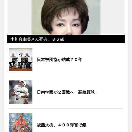
小川真由美さん死去、８６歳
日本被団協が結成７０年
日南学園が２回戦へ 高校野球
後藤大樹、４００障害で銀