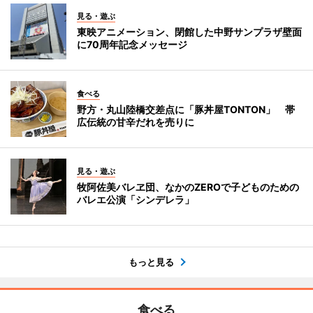
見る・遊ぶ
東映アニメーション、閉館した中野サンプラザ壁面
に70周年記念メッセージ
食べる
野方・丸山陸橋交差点に「豚丼屋TONTON」 帯
広伝統の甘辛だれを売りに
見る・遊ぶ
牧阿佐美バレヱ団、なかのZEROで子どものための
バレエ公演「シンデレラ」
もっと見る
食べる