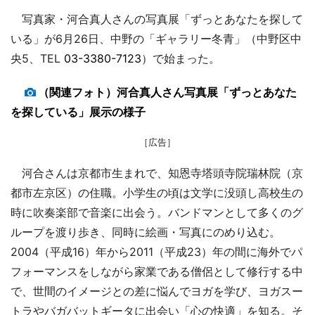
写真家・河合真人さんの写真展「ずっとあなたを探して
いる」が6月26日、中野の「ギャラリー冬青」（中野区中
央5、TEL
03-3380-7123
）で始まった。
（関連フォト）河合真人さん写真展「ずっとあなた
を探している」展示の様子
［広告］
河合さんは京都市生まれで、知恩寺塔頭寺院瑞林院（京
都市左京区）の住職。小学生の頃は文学に没頭し高校生の
時に吹奏楽部で音楽に出会う。バンドマンとして多くのグ
ループを渡り歩き、同時に絵画・写真にのめり込む。
2004（平成16）年から2011（平成23）年の間に海外でパ
フォーマンスをしながら家業である僧侶として修行する中
で、世間のイメージとの差に悩んでヨガを学び、ヨガスー
トラやバガバットギータに出会い「心の快適」を知る。そ