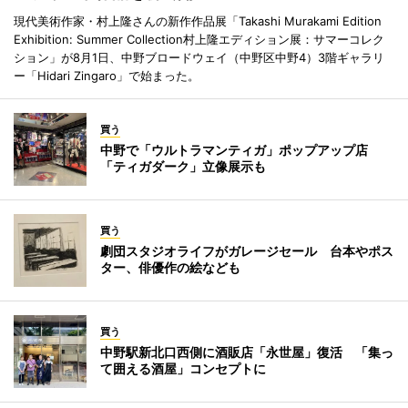
現代美術作家・村上隆さんの新作作品展「Takashi Murakami Edition
Exhibition: Summer Collection村上隆エディション展：サマーコレク
ション」が8月1日、中野ブロードウェイ（中野区中野4）3階ギャラリ
ー「Hidari Zingaro」で始まった。
買う
中野で「ウルトラマンティガ」ポップアップ店
「ティガダーク」立像展示も
買う
劇団スタジオライフがガレージセール 台本やポス
ター、俳優作の絵なども
買う
中野駅新北口西側に酒販店「永世屋」復活 「集っ
て囲える酒屋」コンセプトに