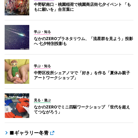
中野駅南口・桃園稲荷で桃園商店街七夕イベント 「も
もに願いを」合言葉に
学ぶ・知る
なかのZEROプラネタリウム、「流星群を見よう」投影
へ 七夕特別投影も
学ぶ・知る
中野区役所シェアノマで「好き」を作る「夏休み親子
アートワークショップ」
見る・遊ぶ
なかのZEROでミニ四駆ワークショップ 「世代を超え
てつながろう」
■ギャラリー冬青