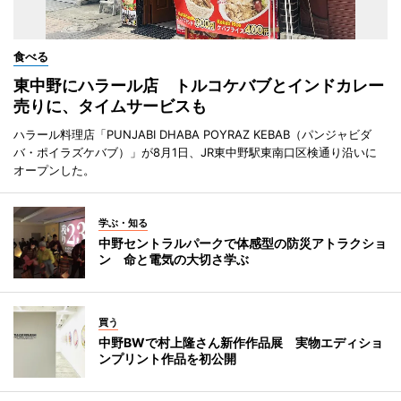
食べる
東中野にハラール店 トルコケバブとインドカレー
売りに、タイムサービスも
ハラール料理店「PUNJABI DHABA POYRAZ KEBAB（パンジャビダ
バ・ポイラズケバブ）」が8月1日、JR東中野駅東南口区検通り沿いに
オープンした。
学ぶ・知る
中野セントラルパークで体感型の防災アトラクショ
ン 命と電気の大切さ学ぶ
買う
中野BWで村上隆さん新作作品展 実物エディショ
ンプリント作品を初公開