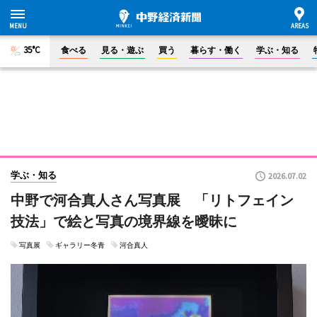
35°C
食べる
見る・遊ぶ
買う
暮らす・働く
学ぶ・知る
学ぶ・知る
2026.07.02
中野で河合真人さん写真展 「リトフェイン
技法」で絵と写真の境界線を曖昧に
写真展
ギャラリー冬青
河合真人