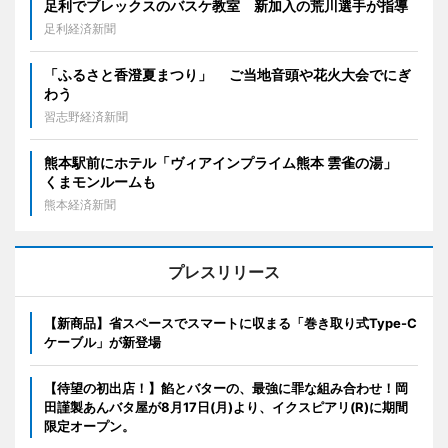
足利でブレックスのバスケ教室 新加入の荒川選手が指導
足利経済新聞
「ふるさと香澄夏まつり」 ご当地音頭や花火大会でにぎ
わう
習志野経済新聞
熊本駅前にホテル「ヴィアインプライム熊本 雲雀の湯」
くまモンルームも
熊本経済新聞
プレスリリース
【新商品】省スペースでスマートに収まる「巻き取り式Type-C
ケーブル」が新登場
【待望の初出店！】餡とバターの、最強に罪な組み合わせ！岡
田謹製あんバタ屋が8月17日(月)より、イクスピアリ(R)に期間
限定オープン。