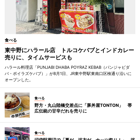
食べる
東中野にハラール店 トルコケバブとインドカレー
売りに、タイムサービスも
ハラール料理店「PUNJABI DHABA POYRAZ KEBAB（パンジャビダ
バ・ポイラズケバブ）」が8月1日、JR東中野駅東南口区検通り沿いに
オープンした。
食べる
野方・丸山陸橋交差点に「豚丼屋TONTON」 帯
広伝統の甘辛だれを売りに
食べる
沼袋駅周辺で「夏だ、浴衣だ、ナッツ祭り！」 浴