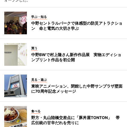
オープンした。
学ぶ・知る
中野セントラルパークで体感型の防災アトラクショ
ン 命と電気の大切さ学ぶ
買う
中野BWで村上隆さん新作作品展 実物エディショ
ンプリント作品を初公開
見る・遊ぶ
東映アニメーション、閉館した中野サンプラザ壁面
に70周年記念メッセージ
食べる
野方・丸山陸橋交差点に「豚丼屋TONTON」 帯
広伝統の甘辛だれを売りに