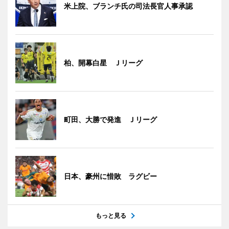
米上院、ブランチ氏の司法長官人事承認
柏、開幕白星 Ｊリーグ
町田、大勝で発進 Ｊリーグ
日本、豪州に惜敗 ラグビー
もっと見る