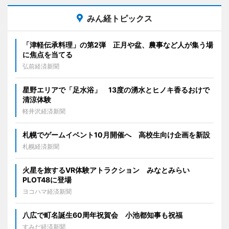
みん経トピックス
「津軽伝承料理」の第2弾 正月や盆、農事など人が集う場
に焦点を当てる
弘前経済新聞
星野エリアで「足水浴」 13度の湧水とヒノキ香るおけで
清涼体験
軽井沢経済新聞
札幌でゲームイベント10月開催へ 高校生向け企画を新設
札幌経済新聞
火星を旅するVR体験アトラクション みなとみらい
PLOT48に登場
ヨコハマ経済新聞
八広で町名誕生60周年祝賀会 小池都知事も祝福
すみだ経済新聞