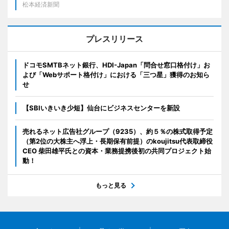
松本経済新聞
プレスリリース
ドコモSMTBネット銀行、HDI-Japan「問合せ窓口格付け」お
よび「Webサポート格付け」における「三つ星」獲得のお知ら
せ
【SBIいきいき少短】仙台にビジネスセンターを新設
売れるネット広告社グループ（9235）、約５％の株式取得予定
（第2位の大株主へ浮上・長期保有前提）のkoujitsu代表取締役
CEO 柴田雄平氏との資本・業務提携後初の共同プロジェクト始
動！
もっと見る