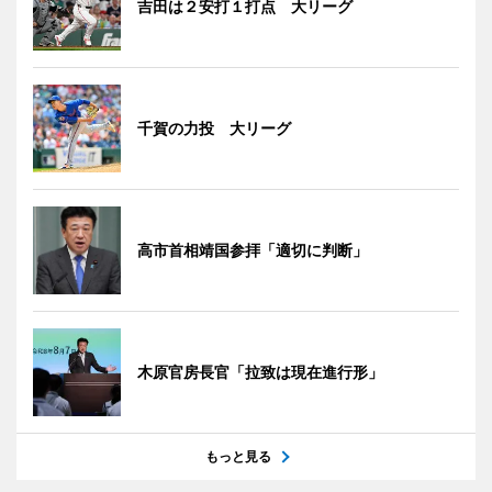
吉田は２安打１打点 大リーグ
千賀の力投 大リーグ
高市首相靖国参拝「適切に判断」
木原官房長官「拉致は現在進行形」
もっと見る