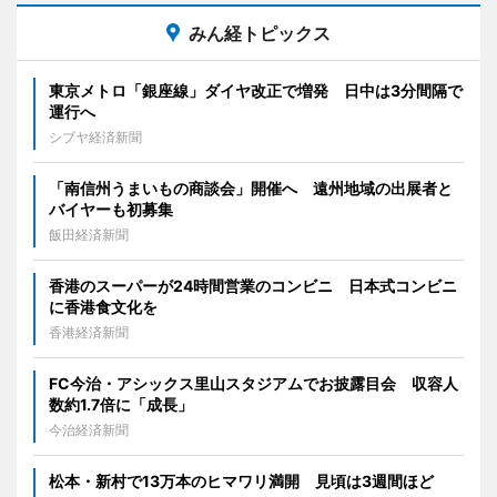
みん経トピックス
東京メトロ「銀座線」ダイヤ改正で増発 日中は3分間隔で
運行へ
シブヤ経済新聞
「南信州うまいもの商談会」開催へ 遠州地域の出展者と
バイヤーも初募集
飯田経済新聞
香港のスーパーが24時間営業のコンビニ 日本式コンビニ
に香港食文化を
香港経済新聞
FC今治・アシックス里山スタジアムでお披露目会 収容人
数約1.7倍に「成長」
今治経済新聞
松本・新村で13万本のヒマワリ満開 見頃は3週間ほど