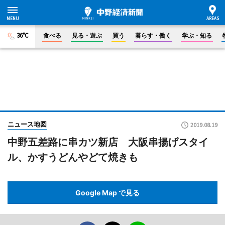
36°C
食べる
見る・遊ぶ
買う
暮らす・働く
学ぶ・知る
ニュース地図
2019.08.19
中野五差路に串カツ新店 大阪串揚げスタイ
ル、かすうどんやどて焼きも
Google Map で見る