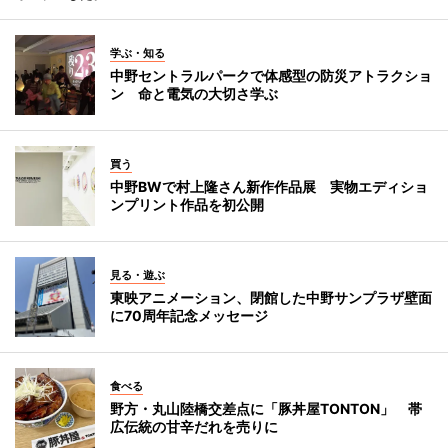
学ぶ・知る
中野セントラルパークで体感型の防災アトラクショ
ン 命と電気の大切さ学ぶ
買う
中野BWで村上隆さん新作作品展 実物エディショ
ンプリント作品を初公開
見る・遊ぶ
東映アニメーション、閉館した中野サンプラザ壁面
に70周年記念メッセージ
食べる
野方・丸山陸橋交差点に「豚丼屋TONTON」 帯
広伝統の甘辛だれを売りに