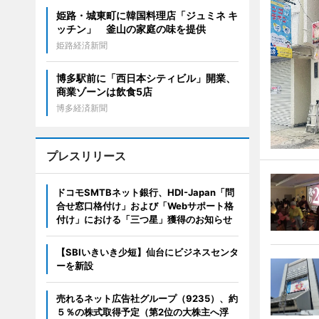
姫路・城東町に韓国料理店「ジュミネ キ
ッチン」 釜山の家庭の味を提供
姫路経済新聞
博多駅前に「西日本シティビル」開業、
商業ゾーンは飲食5店
博多経済新聞
プレスリリース
ドコモSMTBネット銀行、HDI-Japan「問
合せ窓口格付け」および「Webサポート格
付け」における「三つ星」獲得のお知らせ
【SBIいきいき少短】仙台にビジネスセンタ
ーを新設
売れるネット広告社グループ（9235）、約
５％の株式取得予定（第2位の大株主へ浮