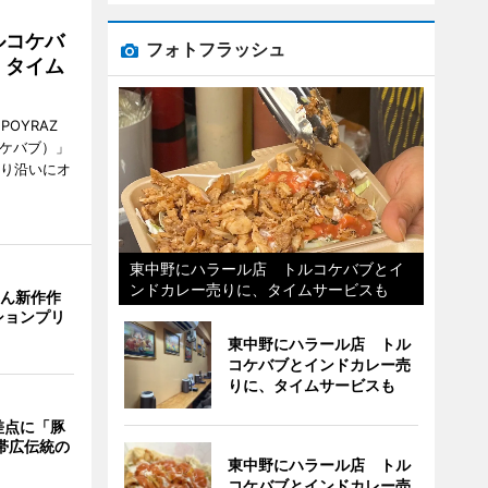
ルコケバ
フォトフラッシュ
、タイム
POYRAZ
ズケバブ）」
通り沿いにオ
東中野にハラール店 トルコケバブとイ
ンドカレー売りに、タイムサービスも
さん新作作
ションプリ
東中野にハラール店 トル
コケバブとインドカレー売
りに、タイムサービスも
差点に「豚
 帯広伝統の
東中野にハラール店 トル
コケバブとインドカレー売