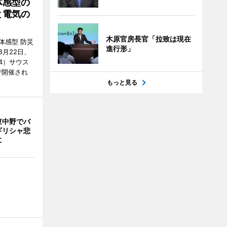
体感型の
と電気の
木原官房長官「拉致は現在
体感型 防災
進行形」
月22日、
4）サウス
で開催され
もっと見る
東中野でバ
ギリシャ悲
に