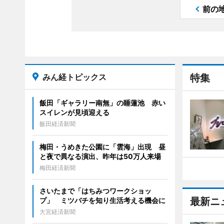
前の
みん経トピックス
特集
飯田「ギャラリー南無」の睡蓮池 赤い
スイレンが見頃迎える
飯田経済新聞
梅田・うめきた公園に「雲海」出現 昼
と夜で異なる演出、昨年は50万人来場
梅田経済新聞
さいたまで「はちみつワークショッ
最新ニ
プ」 ミツバチを知り生活考える機会に
大宮経済新聞