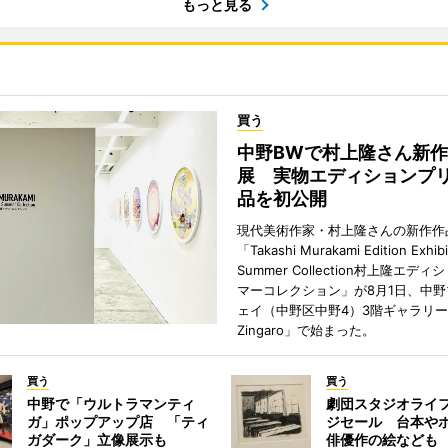
もっと見る
買う
中野BWで村上隆さん新
展 実物エディションプ
品を初公開
現代美術作家・村上隆さんの新作作
「Takashi Murakami Edition Exhibi
Summer Collection村上隆エデ
マーコレクション」が8月1日、中
ェイ（中野区中野4）3階ギャラリー「H
Zingaro」で始まった。
買う
買う
中野で「ウルトラマンティ
劇団スタジオライ
ガ」ポップアップ店 「ティ
ジセール 台本や
ガダーク」立像展示も
俳優作の絵なども