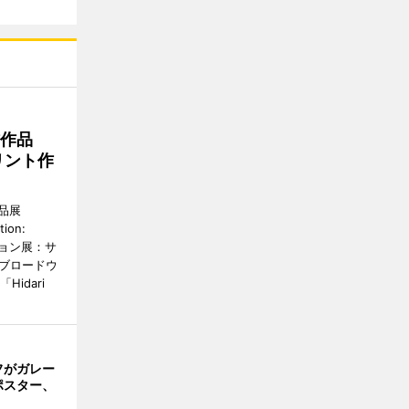
作作品
リント作
品展
tion:
ィション展：サ
野ブロードウ
idari
フがガレー
ポスター、