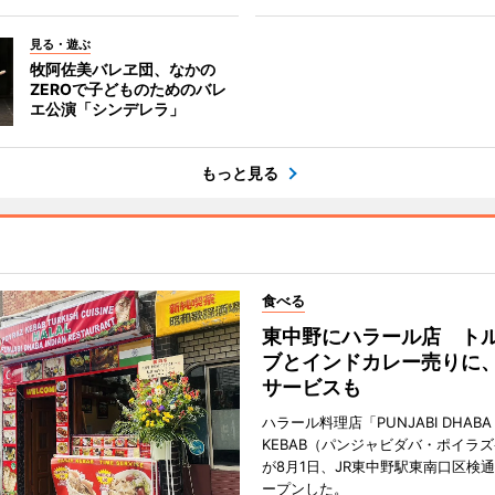
見る・遊ぶ
牧阿佐美バレヱ団、なかの
ZEROで子どものためのバレ
エ公演「シンデレラ」
もっと見る
食べる
東中野にハラール店 ト
ブとインドカレー売りに
サービスも
ハラール料理店「PUNJABI DHABA 
KEBAB（パンジャビダバ・ポイラ
が8月1日、JR東中野駅東南口区検
ープンした。