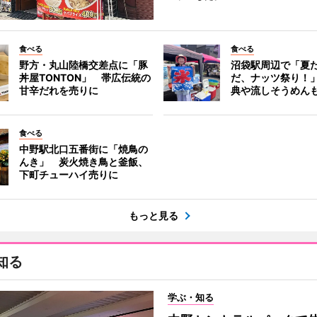
食べる
食べる
野方・丸山陸橋交差点に「豚
沼袋駅周辺で「夏
丼屋TONTON」 帯広伝統の
だ、ナッツ祭り！
甘辛だれを売りに
典や流しそうめん
食べる
中野駅北口五番街に「焼鳥の
んき」 炭火焼き鳥と釜飯、
下町チューハイ売りに
もっと見る
知る
学ぶ・知る