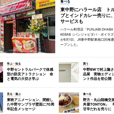
食べる
東中野にハラール店 ト
ブとインドカレー売りに
サービスも
ハラール料理店「PUNJABI DHABA 
KEBAB（パンジャビダバ・ポイラ
が8月1日、JR東中野駅東南口区検
ープンした。
学ぶ・知る
買う
中野セントラルパークで体感
中野BWで村上隆
型の防災アトラクション 命
品展 実物エディ
と電気の大切さ学ぶ
ント作品を初公開
見る・遊ぶ
食べる
東映アニメーション、閉館し
野方・丸山陸橋交
た中野サンプラザ壁面に70周
丼屋TONTON」
年記念メッセージ
甘辛だれを売りに