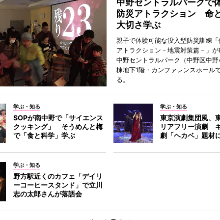
中野セントラルパークで
防災アトラクション 命
大切さ学ぶ
親子で体験可能な没入型防災訓練「
アトラクション－地震対策篇－」が8
中野セントラルパーク（中野区中野
棟地下1階・カンファレンスホール
る。
学ぶ・知る
学ぶ・知る
SOPが南中野で「サイエンス
東京演劇集団風、
クッキング」 そうめんと梅
リアフリー演劇 
で「食と科学」学ぶ
劇「ヘカベ」題材
学ぶ・知る
野方駅近くのカフェ「デイリ
ーコーヒースタンド」で立川
志の太郎さんが落語会