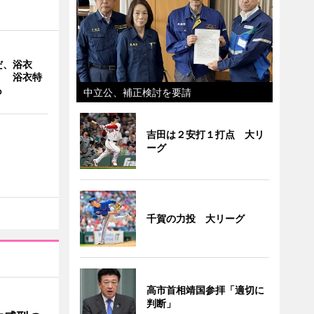
だ、浴衣
」 浴衣特
も
中立公、補正検討を要請
吉田は２安打１打点 大リ
ーグ
千賀の力投 大リーグ
高市首相靖国参拝「適切に
判断」