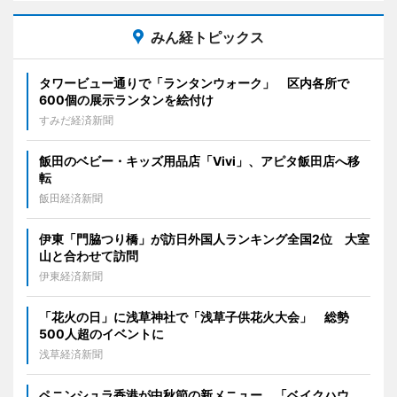
みん経トピックス
タワービュー通りで「ランタンウォーク」 区内各所で
600個の展示ランタンを絵付け
すみだ経済新聞
飯田のベビー・キッズ用品店「Vivi」、アピタ飯田店へ移
転
飯田経済新聞
伊東「門脇つり橋」が訪日外国人ランキング全国2位 大室
山と合わせて訪問
伊東経済新聞
「花火の日」に浅草神社で「浅草子供花火大会」 総勢
500人超のイベントに
浅草経済新聞
ペニンシュラ香港が中秋節の新メニュー 「ベイクハウ