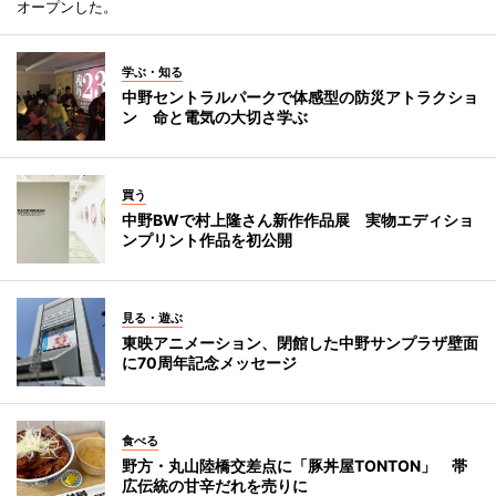
オープンした。
学ぶ・知る
中野セントラルパークで体感型の防災アトラクショ
ン 命と電気の大切さ学ぶ
買う
中野BWで村上隆さん新作作品展 実物エディショ
ンプリント作品を初公開
見る・遊ぶ
東映アニメーション、閉館した中野サンプラザ壁面
に70周年記念メッセージ
食べる
野方・丸山陸橋交差点に「豚丼屋TONTON」 帯
広伝統の甘辛だれを売りに