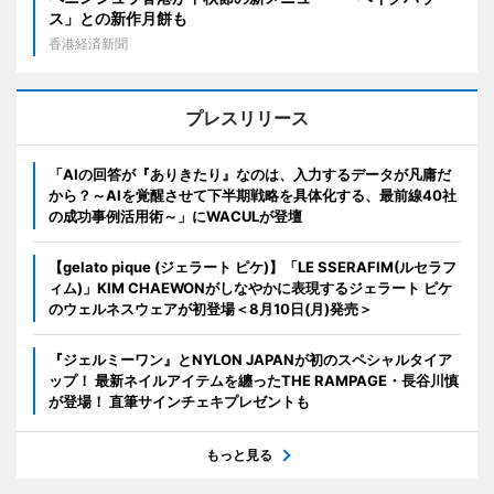
ス」との新作月餅も
香港経済新聞
プレスリリース
「AIの回答が『ありきたり』なのは、入力するデータが凡庸だ
から？～AIを覚醒させて下半期戦略を具体化する、最前線40社
の成功事例活用術～」にWACULが登壇
【gelato pique (ジェラート ピケ)】「LE SSERAFIM(ルセラフ
ィム)」KIM CHAEWONがしなやかに表現するジェラート ピケ
のウェルネスウェアが初登場＜8月10日(月)発売＞
『ジェルミーワン』とNYLON JAPANが初のスペシャルタイア
ップ！ 最新ネイルアイテムを纏ったTHE RAMPAGE・長谷川慎
が登場！ 直筆サインチェキプレゼントも
もっと見る