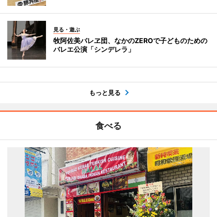
見る・遊ぶ
牧阿佐美バレヱ団、なかのZEROで子どものための
バレエ公演「シンデレラ」
もっと見る
食べる