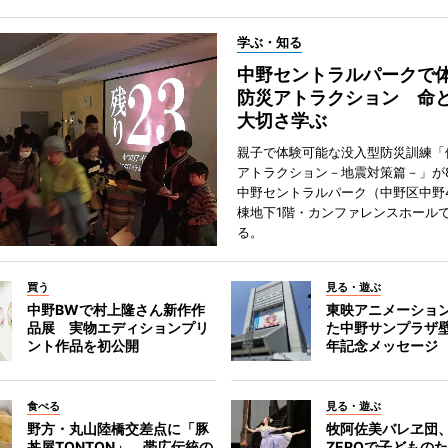
学ぶ・知る
中野セントラルパークで
防災アトラクション 命
大切さ学ぶ
親子で体験可能な没入型防災訓練「
アトラクション－地震対策篇－」が8
中野セントラルパーク（中野区中野
棟地下1階・カンファレンスホール
る。
買う
見る・遊ぶ
中野BWで村上隆さん新作作
東映アニメーショ
品展 実物エディションプリ
た中野サンプラザ壁
ント作品を初公開
年記念メッセージ
食べる
見る・遊ぶ
野方・丸山陸橋交差点に「豚
牧阿佐美バレヱ団
丼屋TONTON」 帯広伝統の
ZEROで子どもの