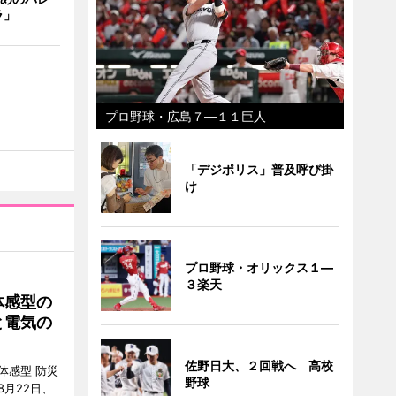
ラ」
プロ野球・広島７―１１巨人
「デジポリス」普及呼び掛
け
プロ野球・オリックス１―
３楽天
体感型の
と電気の
佐野日大、２回戦へ 高校
体感型 防災
野球
月22日、