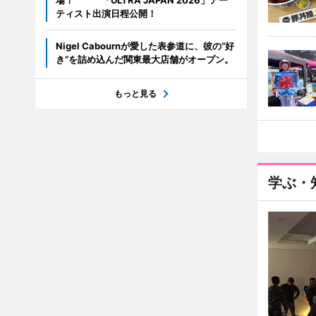
場！ 「ULTRA JAPAN 2026」アー
ティスト出演日程公開！
Nigel Cabournが愛した表参道に、彼の“好
き”を詰め込んだ関東最大店舗がオープン。
もっと見る
学ぶ・