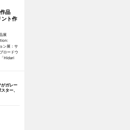
作作品
リント作
品展
tion:
ィション展：サ
野ブロードウ
idari
フがガレー
ポスター、