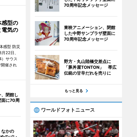
70周年記念メッセージ
体感型の
東映アニメーション、閉館
と電気の
した中野サンプラザ壁面に
70周年記念メッセージ
体感型 防災
月22日、
4）サウス
野方・丸山陸橋交差点に
で開催され
「豚丼屋TONTON」 帯広
伝統の甘辛だれを売りに
もっと見る
ン、閉館し
面に70周
ワールドフォトニュース
、なかの
ためのバレ