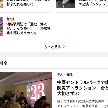
甘辛だれを売りに
エ公演「シンデレ
食べる
沼袋駅周辺で「夏だ、浴衣
だ、ナッツ祭り！」 浴衣特
典や流しそうめんも
もっと見る
知る
学ぶ・知る
中野セントラルパークで
防災アトラクション 命
大切さ学ぶ
親子で体験可能な没入型防災訓練「
アトラクション－地震対策篇－」が8