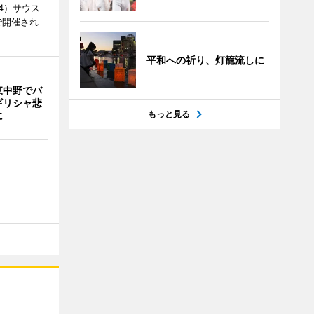
4）サウス
で開催され
平和への祈り、灯籠流しに
東中野でバ
ギリシャ悲
もっと見る
に