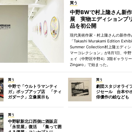
買う
中野BWで村上隆さん新
展 実物エディションプ
品を初公開
現代美術作家・村上隆さんの新作作
「Takashi Murakami Edition Exhibi
Summer Collection村上隆エデ
マーコレクション」が8月1日、中
ェイ（中野区中野4）3階ギャラリー「H
Zingaro」で始まった。
買う
買う
中野で「ウルトラマンティ
劇団スタジオライ
ガ」ポップアップ店 「ティ
ジセール 台本や
ガダーク」立像展示も
俳優作の絵なども
買う
中野駅新北口西側に酒販店
「永世屋」復活 「集って囲
える酒屋」コンセプトに