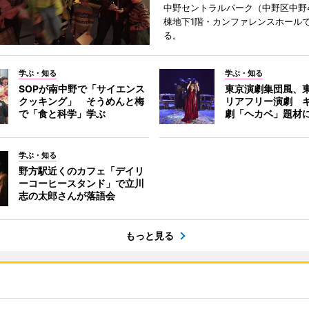
中野セントラルパーク（中野区中野
棟地下1階・カンファレンスホール
る。
学ぶ・知る
学ぶ・知る
SOPが南中野で「サイエンス
東京演劇集団風、
クッキング」 そうめんと梅
リアフリー演劇 
で「食と科学」学ぶ
劇「ヘカベ」題材
学ぶ・知る
野方駅近くのカフェ「デイリ
ーコーヒースタンド」で立川
志の太郎さんが落語会
もっと見る