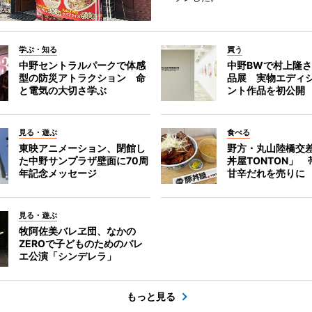
学ぶ・知る
買う
中野セントラルパークで体感
中野BWで村上隆
型の防災アトラクション 命
品展 実物エディ
と電気の大切さ学ぶ
ント作品を初公開
見る・遊ぶ
食べる
東映アニメーション、閉館し
野方・丸山陸橋交
た中野サンプラザ壁面に70周
丼屋TONTON」
年記念メッセージ
甘辛だれを売りに
見る・遊ぶ
牧阿佐美バレヱ団、なかの
ZEROで子どものためのバレ
エ公演「シンデレラ」
もっと見る