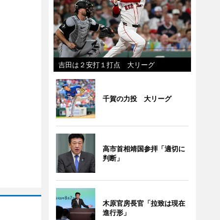
吉田は２安打１打点 大リーグ
千賀の力投 大リーグ
高市首相靖国参拝「適切に
判断」
木原官房長官「拉致は現在
進行形」