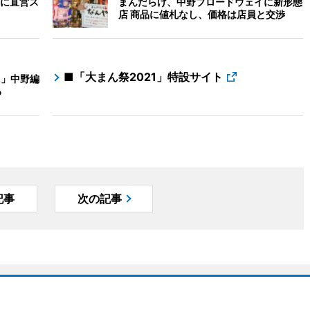
に直営ス
まんだらけ、中野ブロードウェイに新形態
店 商品に値札なし、価格は店員と交渉
■「大まん祭2021」特設サイト
o.」中野編
る
記事
次の記事