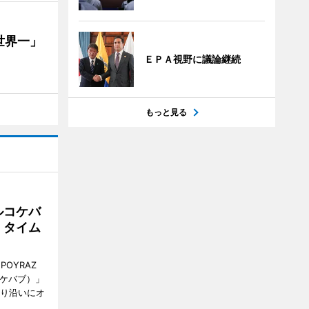
世界一」
ＥＰＡ視野に議論継続
もっと見る
ルコケバ
、タイム
POYRAZ
ズケバブ）」
通り沿いにオ