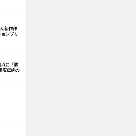
さん新作作
ションプリ
差点に「豚
 帯広伝統の