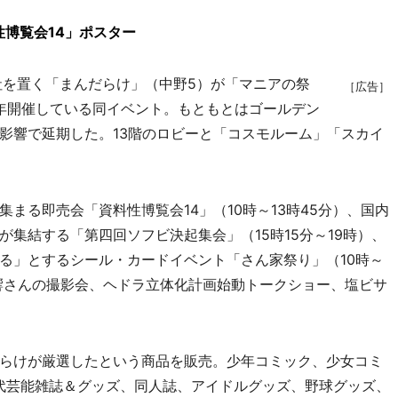
博覧会14」ポスター
を置く「まんだらけ」（中野5）が「マニアの祭
［広告］
毎年開催している同イベント。もともとはゴールデン
影響で延期した。13階のロビーと「コスモルーム」「スカイ
る即売会「資料性博覧会14」（10時～13時45分）、国内
集結する「第四回ソフビ決起集会」（15時15分～19時）、
る」とするシール・カードイベント「さん家祭り」（10時～
目響さんの撮影会、ヘドラ立体化計画始動トークショー、塩ビサ
らけが厳選したという商品を販売。少年コミック、少女コミ
年代芸能雑誌＆グッズ、同人誌、アイドルグッズ、野球グッズ、