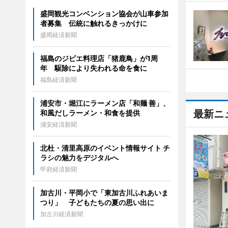
盛岡観光コンベンション協会が山車参加
者募集 伝統に触れるきっかけに
盛岡経済新聞
福島のジビエ料理店「猪鹿鳥」が1周
年 駆除により失われる命を食に
福島経済新聞
浦安市・堀江にラーメン店「和麺 善」、
最新ニ
和風だしラーメン・和食を提供
浦安経済新聞
北杜・清里高原のイベント情報サイト チ
ラシの魅力をデジタルへ
甲府経済新聞
加古川・平岡小で「東加古川ふれあいま
つり」 子どもたちの夏の思い出に
加古川経済新聞