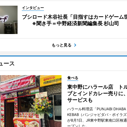
インタビュー
ブシロード木谷社長「目指すはカードゲーム
※聞き手＝中野経済新聞編集長 杉山司
もっと見る
ュース
食べる
東中野にハラール店 ト
ブとインドカレー売りに
サービスも
ハラール料理店「PUNJABI DHABA 
KEBAB（パンジャビダバ・ポイラ
が8月1日、JR東中野駅東南口区検
ープンした。