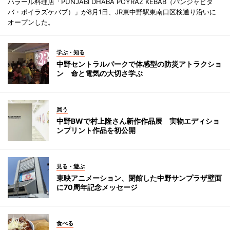
ハラール料理店「PUNJABI DHABA POYRAZ KEBAB（パンジャビダ
バ・ポイラズケバブ）」が8月1日、JR東中野駅東南口区検通り沿いに
オープンした。
学ぶ・知る
中野セントラルパークで体感型の防災アトラクショ
ン 命と電気の大切さ学ぶ
買う
中野BWで村上隆さん新作作品展 実物エディショ
ンプリント作品を初公開
見る・遊ぶ
東映アニメーション、閉館した中野サンプラザ壁面
に70周年記念メッセージ
食べる