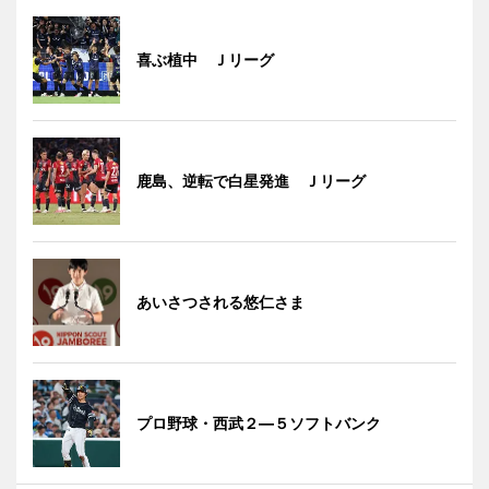
喜ぶ植中 Ｊリーグ
鹿島、逆転で白星発進 Ｊリーグ
あいさつされる悠仁さま
プロ野球・西武２―５ソフトバンク