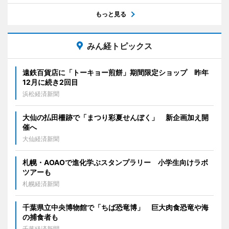
もっと見る
みん経トピックス
遠鉄百貨店に「トーキョー煎餅」期間限定ショップ 昨年
12月に続き2回目
浜松経済新聞
大仙の払田柵跡で「まつり彩夏せんぼく」 新企画加え開
催へ
大仙経済新聞
札幌・AOAOで進化学ぶスタンプラリー 小学生向けラボ
ツアーも
札幌経済新聞
千葉県立中央博物館で「ちば恐竜博」 巨大肉食恐竜や海
の捕食者も
千葉経済新聞