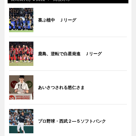
喜ぶ植中 Ｊリーグ
鹿島、逆転で白星発進 Ｊリーグ
あいさつされる悠仁さま
プロ野球・西武２―５ソフトバンク