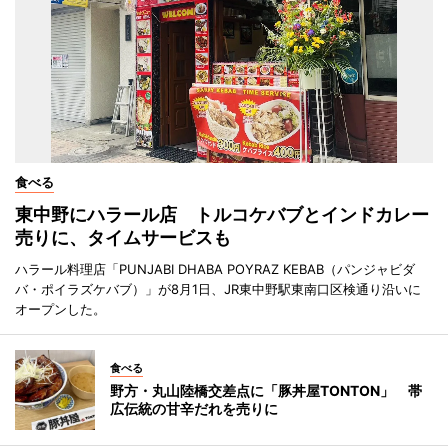
食べる
東中野にハラール店 トルコケバブとインドカレー
売りに、タイムサービスも
ハラール料理店「PUNJABI DHABA POYRAZ KEBAB（パンジャビダ
バ・ポイラズケバブ）」が8月1日、JR東中野駅東南口区検通り沿いに
オープンした。
食べる
野方・丸山陸橋交差点に「豚丼屋TONTON」 帯
広伝統の甘辛だれを売りに