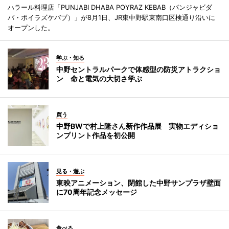
ハラール料理店「PUNJABI DHABA POYRAZ KEBAB（パンジャビダ
バ・ポイラズケバブ）」が8月1日、JR東中野駅東南口区検通り沿いに
オープンした。
学ぶ・知る
中野セントラルパークで体感型の防災アトラクショ
ン 命と電気の大切さ学ぶ
買う
中野BWで村上隆さん新作作品展 実物エディショ
ンプリント作品を初公開
見る・遊ぶ
東映アニメーション、閉館した中野サンプラザ壁面
に70周年記念メッセージ
食べる