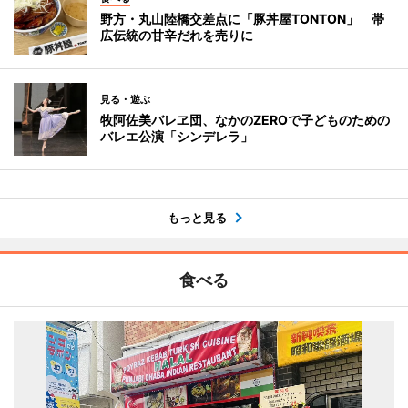
野方・丸山陸橋交差点に「豚丼屋TONTON」 帯
広伝統の甘辛だれを売りに
見る・遊ぶ
牧阿佐美バレヱ団、なかのZEROで子どものための
バレエ公演「シンデレラ」
もっと見る
食べる