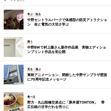
学ぶ・知る
中野セントラルパークで体感型の防災アトラクショ
ン 命と電気の大切さ学ぶ
買う
中野BWで村上隆さん新作作品展 実物エディショ
ンプリント作品を初公開
見る・遊ぶ
東映アニメーション、閉館した中野サンプラザ壁面
に70周年記念メッセージ
食べる
野方・丸山陸橋交差点に「豚丼屋TONTON」 帯
広伝統の甘辛だれを売りに