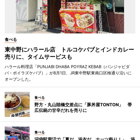
食べる
東中野にハラール店 トルコケバブとインドカレー
売りに、タイムサービスも
ハラール料理店「PUNJABI DHABA POYRAZ KEBAB（パンジャビダ
バ・ポイラズケバブ）」が8月1日、JR東中野駅東南口区検通り沿いに
オープンした。
食べる
野方・丸山陸橋交差点に「豚丼屋TONTON」 帯
広伝統の甘辛だれを売りに
食べる
沼袋駅周辺で「夏だ、浴衣だ、ナッツ祭り！」 浴