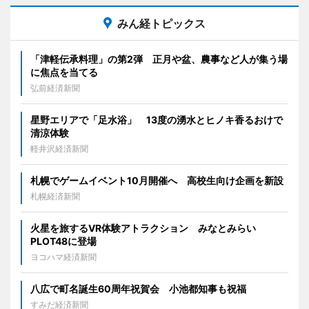
みん経トピックス
「津軽伝承料理」の第2弾 正月や盆、農事など人が集う場
に焦点を当てる
弘前経済新聞
星野エリアで「足水浴」 13度の湧水とヒノキ香るおけで
清涼体験
軽井沢経済新聞
札幌でゲームイベント10月開催へ 高校生向け企画を新設
札幌経済新聞
火星を旅するVR体験アトラクション みなとみらい
PLOT48に登場
ヨコハマ経済新聞
八広で町名誕生60周年祝賀会 小池都知事も祝福
すみだ経済新聞