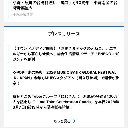
小倉・魚町の台湾料理店「麗白」が10周年 小倉南産の台
湾野菜使う
小倉経済新聞
プレスリリース
【オウンドメディア開設】『お陽さまテックのえねこ』、エネ
ルギーから暮らし全般へ。総合生活情報メディア「ENECOマガ
ジン」を創刊
K-POP年末の祭典「2026 MUSIC BANK GLOBAL FESTIVAL
IN JAPAN」今年もMUFGスタジアム（国立競技場）で開催が決
定！
戌亥とこ(VTuberグループ「にじさんじ」所属)の登録者100万
人を記念して「Inui Toko Celebration Goods」を本日2026年
8月7日(金)19時から受注販売開始！
もっと見る