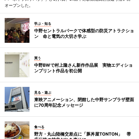
オープンした。
学ぶ・知る
中野セントラルパークで体感型の防災アトラクショ
ン 命と電気の大切さ学ぶ
買う
中野BWで村上隆さん新作作品展 実物エディショ
ンプリント作品を初公開
見る・遊ぶ
東映アニメーション、閉館した中野サンプラザ壁面
に70周年記念メッセージ
食べる
野方・丸山陸橋交差点に「豚丼屋TONTON」 帯