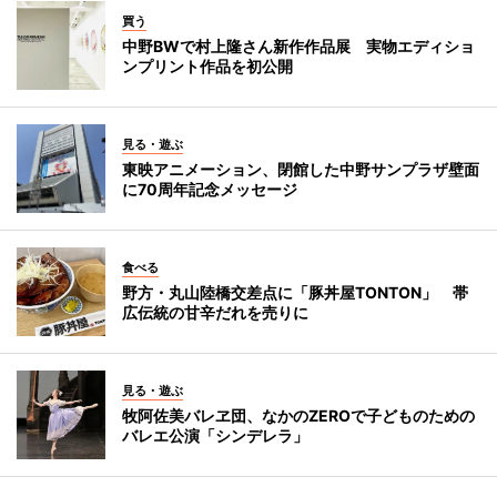
買う
中野BWで村上隆さん新作作品展 実物エディショ
ンプリント作品を初公開
見る・遊ぶ
東映アニメーション、閉館した中野サンプラザ壁面
に70周年記念メッセージ
食べる
野方・丸山陸橋交差点に「豚丼屋TONTON」 帯
広伝統の甘辛だれを売りに
見る・遊ぶ
牧阿佐美バレヱ団、なかのZEROで子どものための
バレエ公演「シンデレラ」