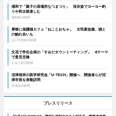
浦和で「親子の居場所なつまつり」 浴衣姿でヨーヨー釣
りや和太鼓楽しむ
浦和経済新聞
厚狭に保護猫カフェ「ねことおちゃ」 古民家改築、猫と
の触れ合いも
山口宇部経済新聞
文花で学生企画の「すみだタウンミーティング」 4テーマ
で意見交換
すみだ経済新聞
沼津発祥の医学研究会「U-TECH」開催へ 関係者らが沼
津市長を表敬訪問
沼津経済新聞
プレスリリース