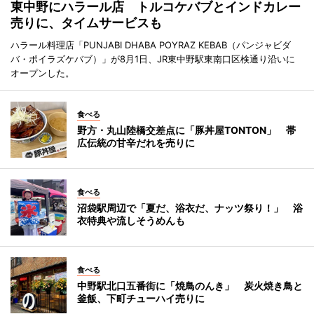
東中野にハラール店 トルコケバブとインドカレー
売りに、タイムサービスも
ハラール料理店「PUNJABI DHABA POYRAZ KEBAB（パンジャビダ
バ・ポイラズケバブ）」が8月1日、JR東中野駅東南口区検通り沿いに
オープンした。
食べる
野方・丸山陸橋交差点に「豚丼屋TONTON」 帯
広伝統の甘辛だれを売りに
食べる
沼袋駅周辺で「夏だ、浴衣だ、ナッツ祭り！」 浴
衣特典や流しそうめんも
食べる
中野駅北口五番街に「焼鳥のんき」 炭火焼き鳥と
釜飯、下町チューハイ売りに