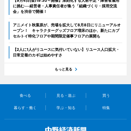
【9月4日(金)19:30～開催】深刻化する人材不足・障害者雇用
に挑む──経営者・人事責任者が集う「組織づくり・採用交流
会」を渋谷で開催！
アニメイト秋葉原が、売場を拡大して8月8日にリニューアルオ
ープン！ キャラクターグッズフロア増床のほか、新たにカプ
セルトイ特化フロアや期間限定催事フロアの展開も
【2人に1人がリユースに気付いていない】リユース人口拡大・
日常定着のカギは始めやすさ
もっと見る
食べる
見る・遊ぶ
買う
暮らす・働く
学ぶ・知る
特集