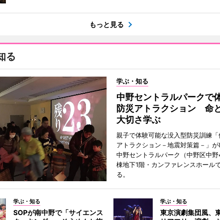
もっと見る
知る
学ぶ・知る
中野セントラルパークで
防災アトラクション 命
大切さ学ぶ
親子で体験可能な没入型防災訓練「
アトラクション－地震対策篇－」が8
中野セントラルパーク（中野区中野
棟地下1階・カンファレンスホール
る。
学ぶ・知る
学ぶ・知る
SOPが南中野で「サイエンス
東京演劇集団風、