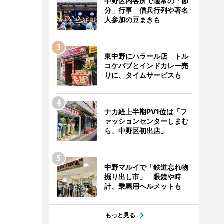
中野区内各所で通常の「節
分」行事 僧兵行列や著名
人参加の豆まきも
東中野にハラール店 トル
コケバブとインドカレー売
りに、タイムサービスも
ナカ経上半期PV1位は「フ
ァッションセンターしまむ
ら、中野区初出店」
中野マルイで「鉄道忘れ物
掘り出し市」 眼鏡や時
計、乗馬用ヘルメットも
もっと見る