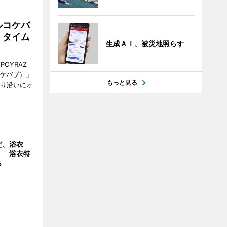
ルコケバ
、タイム
生成ＡＩ、被災地照らす
POYRAZ
ズケバブ）」
もっと見る
通り沿いにオ
だ、浴衣
」 浴衣特
も