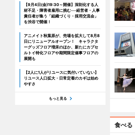
【9月4日(金)19:30～開催】深刻化する人
材不足・障害者雇用に挑む──経営者・人事
責任者が集う「組織づくり・採用交流会」
を渋谷で開催！
アニメイト秋葉原が、売場を拡大して8月8
日にリニューアルオープン！ キャラクタ
ーグッズフロア増床のほか、新たにカプセ
ルトイ特化フロアや期間限定催事フロアの
展開も
【2人に1人がリユースに気付いていない】
リユース人口拡大・日常定着のカギは始め
やすさ
もっと見る
食べる