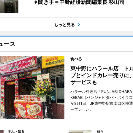
※聞き手＝中野経済新聞編集長 杉山司
もっと見る
ュース
食べる
東中野にハラール店 ト
ブとインドカレー売りに
サービスも
ハラール料理店「PUNJABI DHABA 
KEBAB（パンジャビダバ・ポイラ
が8月1日、JR東中野駅東南口区検
ープンした。
学ぶ・知る
買う