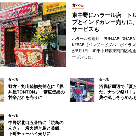
食べる
東中野にハラール店 ト
ブとインドカレー売りに
サービスも
ハラール料理店「PUNJABI DHABA 
KEBAB（パンジャビダバ・ポイラ
が8月1日、JR東中野駅東南口区検
ープンした。
食べる
食べる
野方・丸山陸橋交差点に「豚
沼袋駅周辺で「夏
丼屋TONTON」 帯広伝統の
だ、ナッツ祭り！
甘辛だれを売りに
典や流しそうめん
食べる
中野駅北口五番街に「焼鳥の
んき」 炭火焼き鳥と釜飯、
下町チューハイ売りに