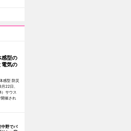
体感型の
と電気の
体感型 防災
月22日、
4）サウス
で開催され
東中野でバ