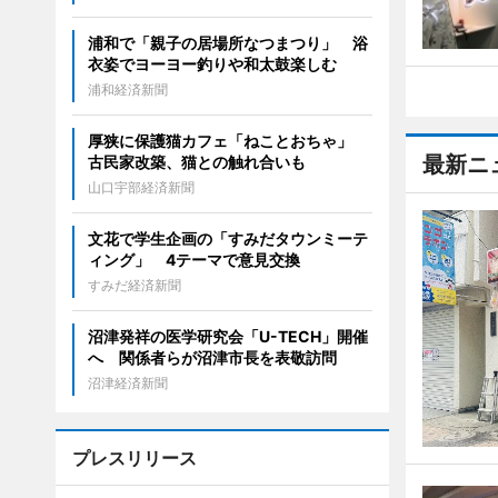
浦和で「親子の居場所なつまつり」 浴
衣姿でヨーヨー釣りや和太鼓楽しむ
浦和経済新聞
厚狭に保護猫カフェ「ねことおちゃ」
最新ニ
古民家改築、猫との触れ合いも
山口宇部経済新聞
文花で学生企画の「すみだタウンミーテ
ィング」 4テーマで意見交換
すみだ経済新聞
沼津発祥の医学研究会「U-TECH」開催
へ 関係者らが沼津市長を表敬訪問
沼津経済新聞
プレスリリース