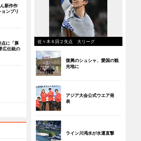
さん新作作
ションプリ
佐々木６回２失点 大リーグ
差点に「豚
 帯広伝統の
復興のシュシャ、愛国の観
光地に
アジア大会公式ウエア発
表
ライン川渇水が水運直撃