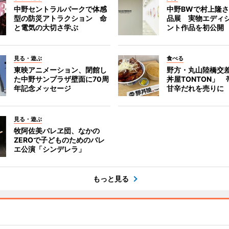
中野セントラルパークで体感
中野BWで村上隆
型の防災アトラクション 命
品展 実物エディ
と電気の大切さ学ぶ
ント作品を初公開
見る・遊ぶ
食べる
東映アニメーション、閉館し
野方・丸山陸橋交
た中野サンプラザ壁面に70周
丼屋TONTON」
年記念メッセージ
甘辛だれを売りに
見る・遊ぶ
牧阿佐美バレヱ団、なかの
ZEROで子どものためのバレ
エ公演「シンデレラ」
もっと見る