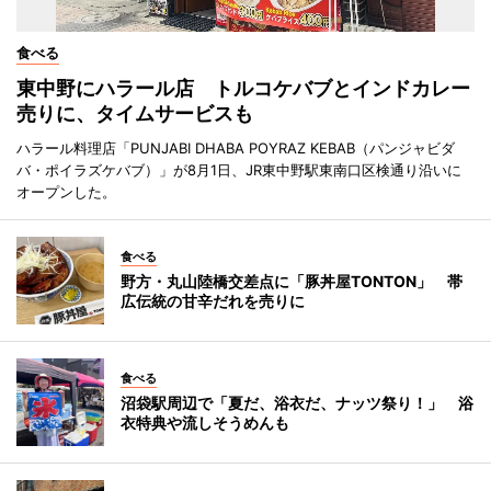
食べる
東中野にハラール店 トルコケバブとインドカレー
売りに、タイムサービスも
ハラール料理店「PUNJABI DHABA POYRAZ KEBAB（パンジャビダ
バ・ポイラズケバブ）」が8月1日、JR東中野駅東南口区検通り沿いに
オープンした。
食べる
野方・丸山陸橋交差点に「豚丼屋TONTON」 帯
広伝統の甘辛だれを売りに
食べる
沼袋駅周辺で「夏だ、浴衣だ、ナッツ祭り！」 浴
衣特典や流しそうめんも