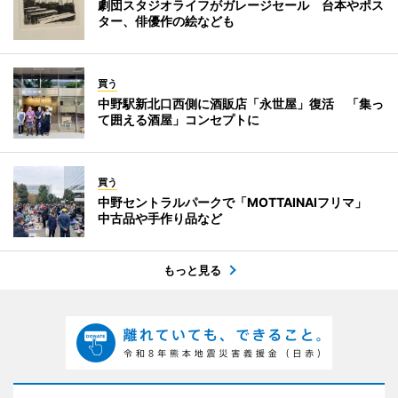
劇団スタジオライフがガレージセール 台本やポス
ター、俳優作の絵なども
買う
中野駅新北口西側に酒販店「永世屋」復活 「集っ
て囲える酒屋」コンセプトに
買う
中野セントラルパークで「MOTTAINAIフリマ」
中古品や手作り品など
もっと見る