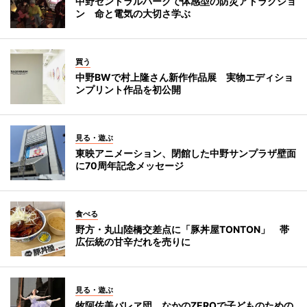
中野セントラルパークで体感型の防災アトラクショ
ン 命と電気の大切さ学ぶ
買う
中野BWで村上隆さん新作作品展 実物エディショ
ンプリント作品を初公開
見る・遊ぶ
東映アニメーション、閉館した中野サンプラザ壁面
に70周年記念メッセージ
食べる
野方・丸山陸橋交差点に「豚丼屋TONTON」 帯
広伝統の甘辛だれを売りに
見る・遊ぶ
牧阿佐美バレヱ団、なかのZEROで子どものための