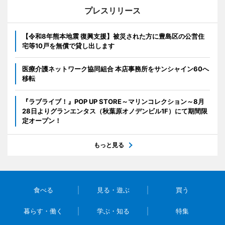
プレスリリース
【令和8年熊本地震 復興支援】被災された方に豊島区の公営住
宅等10戸を無償で貸し出します
医療介護ネットワーク協同組合 本店事務所をサンシャイン60へ
移転
『ラブライブ！』POP UP STORE～マリンコレクション～8月
28日よりグランエンタス（秋葉原オノデンビル1F）にて期間限
定オープン！
もっと見る
食べる
見る・遊ぶ
買う
暮らす・働く
学ぶ・知る
特集