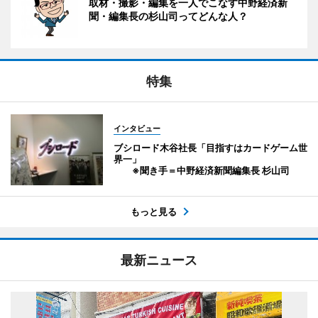
取材・撮影・編集を一人でこなす中野経済新
聞・編集長の杉山司ってどんな人？
特集
インタビュー
ブシロード木谷社長「目指すはカードゲーム世
界一」
※聞き手＝中野経済新聞編集長 杉山司
もっと見る
最新ニュース