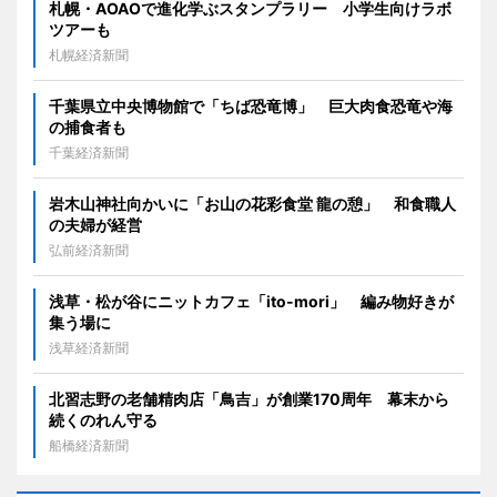
札幌・AOAOで進化学ぶスタンプラリー 小学生向けラボ
ツアーも
札幌経済新聞
千葉県立中央博物館で「ちば恐竜博」 巨大肉食恐竜や海
の捕食者も
千葉経済新聞
岩木山神社向かいに「お山の花彩食堂 龍の憩」 和食職人
の夫婦が経営
弘前経済新聞
浅草・松が谷にニットカフェ「ito-mori」 編み物好きが
集う場に
浅草経済新聞
北習志野の老舗精肉店「鳥吉」が創業170周年 幕末から
続くのれん守る
船橋経済新聞