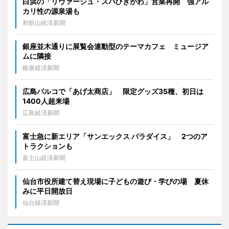
白浜の「リヴァージュ・スパひきがわ」営業再開 強アル
カリ性の源泉湯も
和歌山経済新聞
銀座並木通りに展覧会連動型のテーマカフェ ミュージア
ムに隣接
銀座経済新聞
広島パルコで「あげ太商店」 限定グッズ35種、初日は
1400人超来場
広島経済新聞
富士急に新エリア「サンエックス パラダイス」 2つのア
トラクションも
富士山経済新聞
仙台市役所建て替え現場に子どもの遊び・学びの場 夏休
みに平日開放日
仙台経済新聞