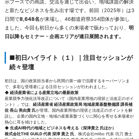
示ブースでの商談、交流を通じて出会い、地域課題の解決
と新たなビジネスを生み出す場です。前回（2025年）は3
日間で
8,648名
が来場し、46都道府県354団体が参加し
ました。今回も初日から多くの来場者で賑わっており、
明
日以降もセミナー・企画エリアが連日展開されます。
■初日ハイライト（１）｜注目セッションが
続々登壇
初日は、国の政策担当者から民間の第一線で活躍するキーパーソンま
で、多彩な登壇者による注目セッションが行われました。
◆ 経済産業省による産業立地の最新政策
産業競争力強化法等改正について（国内産業用地の現状と法改正のポイ
ント）」では、
経済産業省 経済産業政策局 地域産業基盤整備課 課長補
佐 長山 美由貴 氏
が登壇。国内産業用地の現状と法改正のポイントを解
説し、企業の国内立地・地域の産業基盤づくりに関心を寄せる来場者が
熱心に耳を傾けました。
◆ 生成AI時代の地域とビジネスを考える（深津貴之 氏ほか）
株式会社THE GUILD 代表 深津 貴之 氏
、株式会社miibo 代表 功刀 雅士