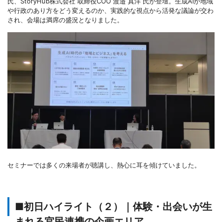
氏、StoryHub株式会社 取締役COO 渡邉 真洋 氏が登壇。生成AIが地域
や行政のあり方をどう変えるのか、実践的な視点から活発な議論が交わ
され、会場は満席の盛況となりました。
セミナーでは多くの来場者が聴講し、熱心に耳を傾けていました。
■初日ハイライト（２）｜体験・出会いが生
まれる官民連携の企画エリア