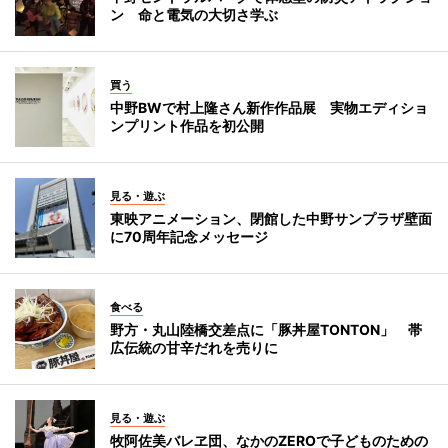
ン 命と電気の大切さ学ぶ
買う
中野BWで村上隆さん新作作品展 実物エディショ
ンプリント作品を初公開
見る・遊ぶ
東映アニメーション、閉館した中野サンプラザ壁面
に70周年記念メッセージ
食べる
野方・丸山陸橋交差点に「豚丼屋TONTON」 帯
広伝統の甘辛だれを売りに
見る・遊ぶ
牧阿佐美バレヱ団、なかのZEROで子どものための