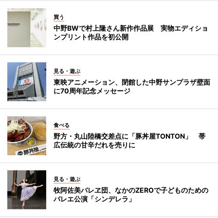
買う
中野BWで村上隆さん新作作品展 実物エディショ
ンプリント作品を初公開
見る・遊ぶ
東映アニメーション、閉館した中野サンプラザ壁面
に70周年記念メッセージ
食べる
野方・丸山陸橋交差点に「豚丼屋TONTON」 帯
広伝統の甘辛だれを売りに
見る・遊ぶ
牧阿佐美バレヱ団、なかのZEROで子どものための
バレエ公演「シンデレラ」