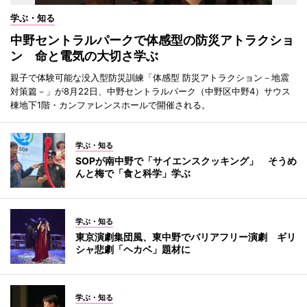
学ぶ・知る
中野セントラルパークで体感型の防災アトラクショ
ン 命と電気の大切さ学ぶ
親子で体験可能な没入型防災訓練「体感型 防災アトラクション－地震
対策篇－」が8月22日、中野セントラルパーク（中野区中野4）サウス
棟地下1階・カンファレンスホールで開催される。
学ぶ・知る
SOPが南中野で「サイエンスクッキング」 そうめ
んと梅で「食と科学」学ぶ
学ぶ・知る
東京演劇集団風、東中野でバリアフリー演劇 ギリ
シャ悲劇「ヘカベ」題材に
学ぶ・知る