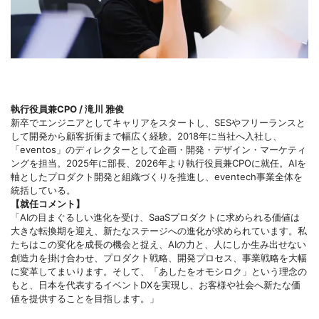
執行役員兼CPO / 滝川 雅俊
新卒でエンジニアとしてキャリアをスタートし、SESやフリーランスと
して開発から顧客折衝まで幅広く経験。2018年に当社へ入社し、
「eventos」のディレクターとして企画・開発・デザイン・マーケティ
ングを担当。2025年に部長、2026年より執行役員兼CPOに就任。AIを
軸としたプロダクト開発と組織づくりを推進し、eventech事業全体を
統括している。
【就任コメント】
「AIの目まぐるしい進化を受け、SaaSプロダクトに求められる価値は
大きな転換期を迎え、新たなステージへの進化が求められています。私
たちはこの変化を成長の機会と捉え、AIの力と、人にしか生み出せない
創造力を掛け合わせ、プロダクト戦略、開発プロセス、事業戦略を大幅
に変革してまいります。そして、「あしたをオモシロク」という理念の
もと、日本を代表するイベントDXを実現し、お客様や社会へ新たな価
値を提供することを目指します。」