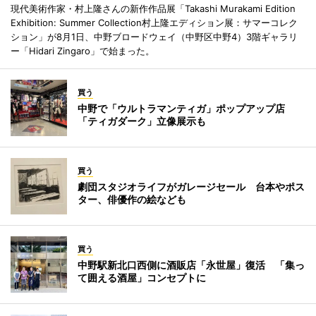
現代美術作家・村上隆さんの新作作品展「Takashi Murakami Edition
Exhibition: Summer Collection村上隆エディション展：サマーコレク
ション」が8月1日、中野ブロードウェイ（中野区中野4）3階ギャラリ
ー「Hidari Zingaro」で始まった。
買う
中野で「ウルトラマンティガ」ポップアップ店
「ティガダーク」立像展示も
買う
劇団スタジオライフがガレージセール 台本やポス
ター、俳優作の絵なども
買う
中野駅新北口西側に酒販店「永世屋」復活 「集っ
て囲える酒屋」コンセプトに