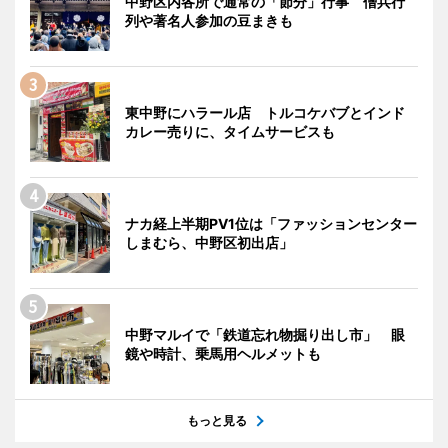
中野区内各所で通常の「節分」行事 僧兵行
列や著名人参加の豆まきも
東中野にハラール店 トルコケバブとインド
カレー売りに、タイムサービスも
ナカ経上半期PV1位は「ファッションセンター
しまむら、中野区初出店」
中野マルイで「鉄道忘れ物掘り出し市」 眼
鏡や時計、乗馬用ヘルメットも
もっと見る