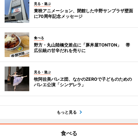
見る・遊ぶ
東映アニメーション、閉館した中野サンプラザ壁面
に70周年記念メッセージ
食べる
野方・丸山陸橋交差点に「豚丼屋TONTON」 帯
広伝統の甘辛だれを売りに
見る・遊ぶ
牧阿佐美バレヱ団、なかのZEROで子どものための
バレエ公演「シンデレラ」
もっと見る
食べる