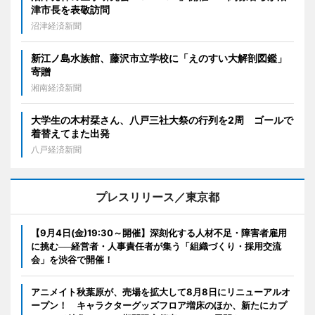
津市長を表敬訪問
沼津経済新聞
新江ノ島水族館、藤沢市立学校に「えのすい大解剖図鑑」
寄贈
湘南経済新聞
大学生の木村栞さん、八戸三社大祭の行列を2周 ゴールで
着替えてまた出発
八戸経済新聞
プレスリリース／東京都
【9月4日(金)19:30～開催】深刻化する人材不足・障害者雇用
に挑む──経営者・人事責任者が集う「組織づくり・採用交流
会」を渋谷で開催！
アニメイト秋葉原が、売場を拡大して8月8日にリニューアルオ
ープン！ キャラクターグッズフロア増床のほか、新たにカプ