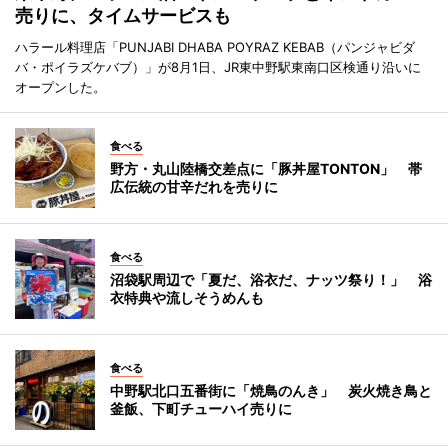
売りに、タイムサービスも
ハラール料理店「PUNJABI DHABA POYRAZ KEBAB（パンジャビダ
バ・ポイラズケバブ）」が8月1日、JR東中野駅東南口区検通り沿いに
オープンした。
食べる
野方・丸山陸橋交差点に「豚丼屋TONTON」 帯
広伝統の甘辛だれを売りに
食べる
沼袋駅周辺で「夏だ、浴衣だ、ナッツ祭り！」 浴
衣特典や流しそうめんも
食べる
中野駅北口五番街に「焼鳥のんき」 炭火焼き鳥と
釜飯、下町チューハイ売りに