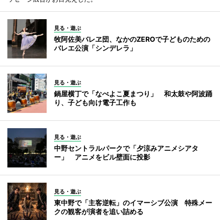
見る・遊ぶ
牧阿佐美バレヱ団、なかのZEROで子どものための
バレエ公演「シンデレラ」
見る・遊ぶ
鍋屋横丁で「なべよこ夏まつり」 和太鼓や阿波踊
り、子ども向け電子工作も
見る・遊ぶ
中野セントラルパークで「夕涼みアニメシアタ
ー」 アニメをビル壁面に投影
見る・遊ぶ
東中野で「主客逆転」のイマーシブ公演 特殊メー
クの観客が演者を追い詰める