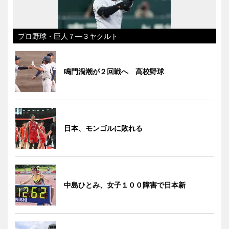
プロ野球・巨人７―３ヤクルト
鳴門渦潮が２回戦へ 高校野球
日本、モンゴルに敗れる
中島ひとみ、女子１００障害で日本新