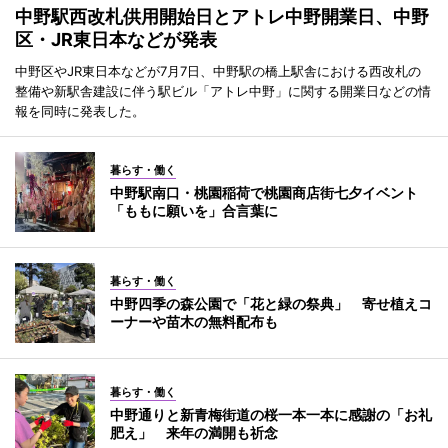
中野駅西改札供用開始日とアトレ中野開業日、中野
区・JR東日本などが発表
中野区やJR東日本などが7月7日、中野駅の橋上駅舎における西改札の
整備や新駅舎建設に伴う駅ビル「アトレ中野」に関する開業日などの情
報を同時に発表した。
暮らす・働く
中野駅南口・桃園稲荷で桃園商店街七夕イベント
「ももに願いを」合言葉に
暮らす・働く
中野四季の森公園で「花と緑の祭典」 寄せ植えコ
ーナーや苗木の無料配布も
暮らす・働く
中野通りと新青梅街道の桜一本一本に感謝の「お礼
肥え」 来年の満開も祈念