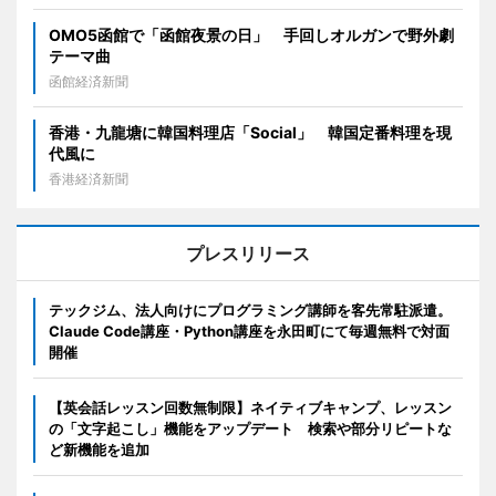
OMO5函館で「函館夜景の日」 手回しオルガンで野外劇
テーマ曲
函館経済新聞
香港・九龍塘に韓国料理店「Social」 韓国定番料理を現
代風に
香港経済新聞
プレスリリース
テックジム、法人向けにプログラミング講師を客先常駐派遣。
Claude Code講座・Python講座を永田町にて毎週無料で対面
開催
【英会話レッスン回数無制限】ネイティブキャンプ、レッスン
の「文字起こし」機能をアップデート 検索や部分リピートな
ど新機能を追加