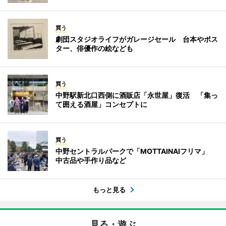
買う
劇団スタジオライフがガレージセール 台本やポス
ター、俳優作の絵なども
買う
中野駅新北口西側に酒販店「永世屋」復活 「集っ
て囲える酒屋」コンセプトに
買う
中野セントラルパークで「MOTTAINAIフリマ」
中古品や手作り品など
もっと見る
見る・遊ぶ