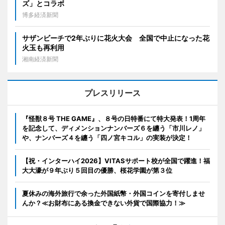
ズ」とコラボ
博多経済新聞
サザンビーチで2年ぶりに花火大会 全国で中止になった花
火玉も再利用
湘南経済新聞
プレスリリース
『怪獣８号 THE GAME』、８号の日特番にて特大発表！1周年
を記念して、ディメンションナンバーズ６を纏う「市川レノ」
や、ナンバーズ４を纏う「四ノ宮キコル」の実装が決定！
【祝・インターハイ2026】VITASサポート校が全国で躍進！福
大大濠が９年ぶり５回目の優勝、桜花学園が第３位
夏休みの海外旅行で余った外国紙幣・外国コインを寄付しませ
んか？≪お財布にある換金できない外貨で国際協力！≫