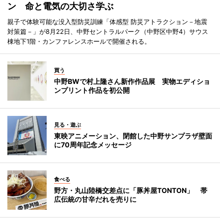
ン 命と電気の大切さ学ぶ
親子で体験可能な没入型防災訓練「体感型 防災アトラクション－地震
対策篇－」が8月22日、中野セントラルパーク（中野区中野4）サウス
棟地下1階・カンファレンスホールで開催される。
買う
中野BWで村上隆さん新作作品展 実物エディショ
ンプリント作品を初公開
見る・遊ぶ
東映アニメーション、閉館した中野サンプラザ壁面
に70周年記念メッセージ
食べる
野方・丸山陸橋交差点に「豚丼屋TONTON」 帯
広伝統の甘辛だれを売りに