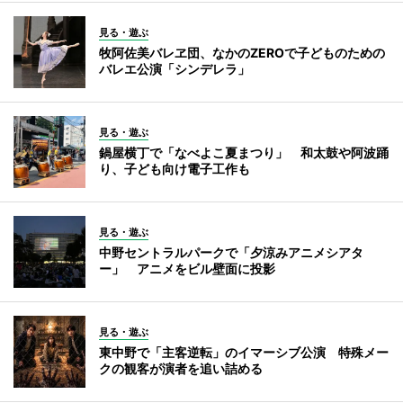
見る・遊ぶ
牧阿佐美バレヱ団、なかのZEROで子どものための
バレエ公演「シンデレラ」
見る・遊ぶ
鍋屋横丁で「なべよこ夏まつり」 和太鼓や阿波踊
り、子ども向け電子工作も
見る・遊ぶ
中野セントラルパークで「夕涼みアニメシアタ
ー」 アニメをビル壁面に投影
見る・遊ぶ
東中野で「主客逆転」のイマーシブ公演 特殊メー
クの観客が演者を追い詰める